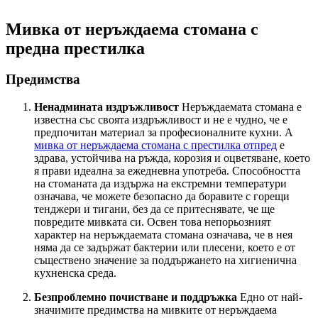
Мивка от неръждаема стомана с
предна престилка
Предимства
Ненадмината издръжливост
Неръждаемата стомана е
известна със своята издръжливост и не е чудно, че е
предпочитан материал за професионалните кухни. A
мивка от неръждаема стомана с престилка отпред
е
здрава, устойчива на ръжда, корозия и оцветяване, което
я прави идеална за ежедневна употреба. Способността
на стоманата да издържа на екстремни температури
означава, че можете безопасно да боравите с горещи
тенджери и тигани, без да се притеснявате, че ще
повредите мивката си. Освен това непорьозният
характер на неръждаемата стомана означава, че в нея
няма да се задържат бактерии или плесени, което е от
съществено значение за поддържането на хигиенична
кухненска среда.
Безпроблемно почистване и поддръжка
Едно от най-
значимите предимства на мивките от неръждаема