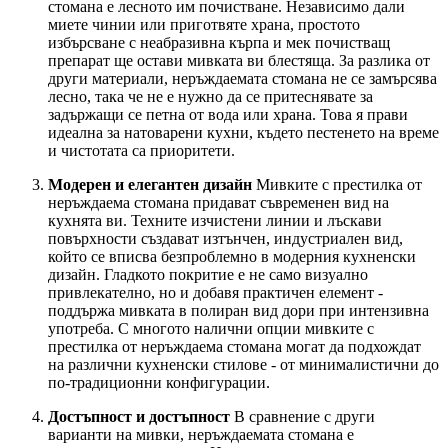
стомана е лесното им почистване. Независимо дали
миете чинии или приготвяте храна, простото
избърсване с неабразивна кърпа и мек почистващ
препарат ще остави мивката ви блестяща. За разлика от
други материали, неръждаемата стомана не се замърсява
лесно, така че не е нужно да се притеснявате за
задържащи се петна от вода или храна. Това я прави
идеална за натоварени кухни, където пестенето на време
и чистотата са приоритети.
Модерен и елегантен дизайн
Мивките с престилка от
неръждаема стомана придават съвременен вид на
кухнята ви. Техните изчистени линии и лъскави
повърхности създават изтънчен, индустриален вид,
който се вписва безпроблемно в модерния кухненски
дизайн. Гладкото покритие е не само визуално
привлекателно, но и добавя практичен елемент -
поддържа мивката в полиран вид дори при интензивна
употреба. С многото налични опции мивките с
престилка от неръждаема стомана могат да подхождат
на различни кухненски стилове - от минималистични до
по-традиционни конфигурации.
Достъпност и достъпност
В сравнение с други
варианти на мивки, неръждаемата стомана е