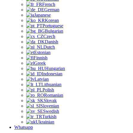
French
German
Japanese
Korean
Portuguese
Bulgarian
Czech
Danish
Dutch
Estonian
Finnish
Greek
Hungarian
Indonesian
Latvian
Lithuanian
Polish
Romanian
Slovak
Slovenian
Swedish
Turkish
Ukrainian
Whatsapp