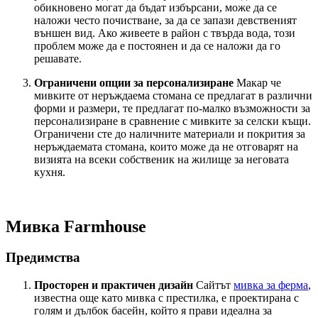
обикновено могат да бъдат избърсани, може да се
наложи често почистване, за да се запази девственият
външен вид. Ако живеете в район с твърда вода, този
проблем може да е постоянен и да се наложи да го
решавате.
Ограничени опции за персонализиране
Макар че
мивките от неръждаема стомана се предлагат в различни
форми и размери, те предлагат по-малко възможности за
персонализиране в сравнение с мивките за селски къщи.
Ограничени сте до наличните материали и покрития за
неръждаемата стомана, които може да не отговарят на
визията на всеки собственик на жилище за неговата
кухня.
Мивка Farmhouse
Предимства
Просторен и практичен дизайн
Сайтът
мивка за ферма
,
известна още като мивка с престилка, е проектирана с
голям и дълбок басейн, който я прави идеална за