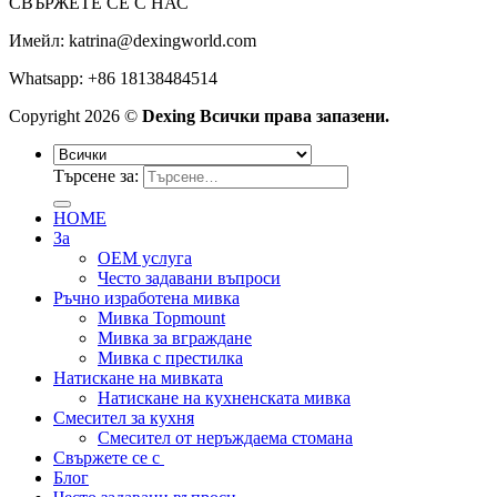
СВЪРЖЕТЕ СЕ С НАС
Имейл:
katrina@dexingworld.com
Whatsapp: +86 18138484514
Copyright 2026 ©
Dexing Всички права запазени.
Търсене за:
HOME
За
OEM услуга
Често задавани въпроси
Ръчно изработена мивка
Мивка Topmount
Мивка за вграждане
Мивка с престилка
Натискане на мивката
Натискане на кухненската мивка
Смесител за кухня
Смесител от неръждаема стомана
Свържете се с
Блог