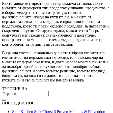
Както мивките с престилка от неръждаема стомана, така и
мивките от фермерски тип предлагат уникални предимства, а
изборът между тях зависи от размера, стила и
функционалните нужди на кухнята ви. Мивките от
неръждаема стомана са модерни, издръжливи и лесни за
поддръжка, което ги прави чудесно подходящи за натоварени,
съвременни кухни. От друга страна, мивките тип "ферма"
осигуряват непреходна привлекателност и достатъчно
пространство за миене на големи съдове, идеални за тези,
които обичат да готвят и да се забавляват.
В крайна сметка, независимо дали сте избрали елегантната
елегантност на неръждаемата стомана, или селския чар на
мивката от фермерска къща, и двата избора могат значително
да подобрят дизайна на кухнята ви и да подобрят нейната
функционалност. Когато вземате решение, вземете предвид
бюджета си, начина си на живот и цялостната естетика на
кухнята си и със сигурност ще намерите мивка
ТЪРСЕНЕ НА
ПОСЛЕДНА ПОСТ
Stop Kitchen Sink Clogs: 6 Proven Methods & Prevention