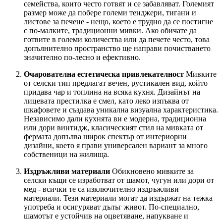
семейства, които често готвят и се забавляват. Големият
размер може да побере големи тенджери, тигани и
листове за печене - нещо, което е трудно да се постигне
с по-малките, традиционни мивки. Ако обичате да
готвите в големи количества или да печете често, това
допълнително пространство ще направи почистването
значително по-лесно и ефективно.
Очарователна естетическа привлекателност
Мивките
от селски тип предлагат вечен, рустикален вид, който
придава чар и топлина на всяка кухня. Дизайнът на
лицевата престилка е смел, като леко изпъква от
шкафовете и създава уникална визуална характеристика.
Независимо дали кухнята ви е модерна, традиционна
или дори винтидж, класическият стил на мивката от
фермата допълва широк спектър от интериорни
дизайни, което я прави универсален вариант за много
собственици на жилища.
Издръжливи материали
Обикновено мивките за
селски къщи се изработват от шамот, чугун или дори от
мед - всички те са изключително издръжливи
материали. Тези материали могат да издържат на тежка
употреба и осигуряват дълъг живот. По-специално,
шамотът е устойчив на оцветяване, напукване и