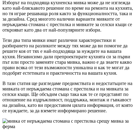
Изборът на подходяща кухненска мивка може да не изглежда
като най-бляскавото решение по време на ремонта на кухнята,
но тя играе решаваща роля както за функционалността, така и
за дизайна. Сред многото налични варианти мивките от
неръждаема стомана с престилка и мивките за селски къщи се
открояват като два от най-популярните избори.
Тези два типа мивки имат различни характеристики и
разбирането на разликите между тях може да ви помогне да
решите коя от тях е най-подходяща за нуждите на вашата
кухня. Независимо дали препроектирате кухнята си за първи
път или просто заменяте стара мивка, важно е да знаете какво
прави всяка от тези възможности уникална и как те могат да
подобрят естетиката и практичността на вашата кухня.
В тази статия ще разгледаме предимствата и недостатъците на
мивката от неръждаема стомана с престилка и на мивката за
селски къщи. Ще обсъдим също така как те се представят по
отношение на издръжливост, поддръжка, монтаж и гъвкавост
на дизайна, като ви предоставим цялата информация, от която
се нуждаете, за да вземете информирано решение.