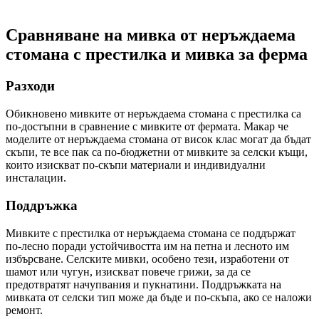
Сравняване на мивка от неръждаема
стомана с престилка и мивка за ферма
Разходи
Обикновено мивките от неръждаема стомана с престилка са
по-достъпни в сравнение с мивките от фермата. Макар че
моделите от неръждаема стомана от висок клас могат да бъдат
скъпи, те все пак са по-бюджетни от мивките за селски къщи,
които изискват по-скъпи материали и индивидуални
инсталации.
Поддръжка
Мивките с престилка от неръждаема стомана се поддържат
по-лесно поради устойчивостта им на петна и лесното им
избърсване. Селските мивки, особено тези, изработени от
шамот или чугун, изискват повече грижи, за да се
предотвратят начупвания и пукнатини. Поддръжката на
мивката от селски тип може да бъде и по-скъпа, ако се наложи
ремонт.