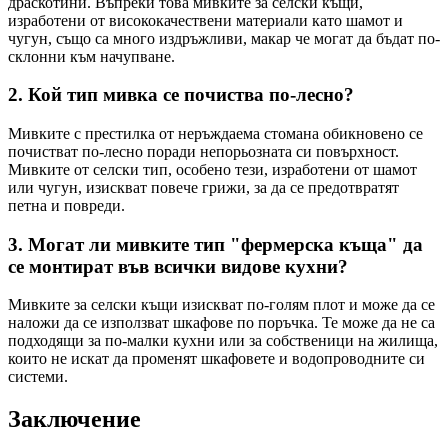
драскотини. Въпреки това мивките за селски къщи,
изработени от висококачествени материали като шамот и
чугун, също са много издръжливи, макар че могат да бъдат по-
склонни към начупване.
2.
Кой тип мивка се почиства по-лесно?
Мивките с престилка от неръждаема стомана обикновено се
почистват по-лесно поради непорьозната си повърхност.
Мивките от селски тип, особено тези, изработени от шамот
или чугун, изискват повече грижи, за да се предотвратят
петна и повреди.
3.
Могат ли мивките тип "фермерска къща" да
се монтират във всички видове кухни?
Мивките за селски къщи изискват по-голям плот и може да се
наложи да се използват шкафове по поръчка. Те може да не са
подходящи за по-малки кухни или за собственици на жилища,
които не искат да променят шкафовете и водопроводните си
системи.
Заключение