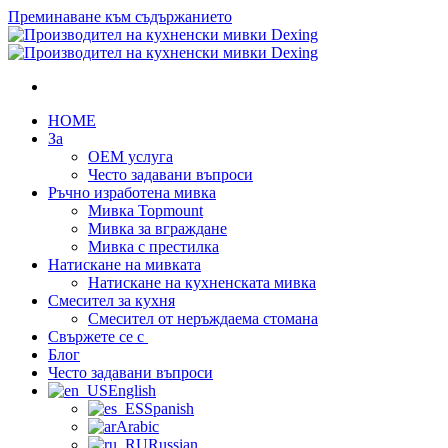
Преминаване към съдържанието
HOME
За
OEM услуга
Често задавани въпроси
Ръчно изработена мивка
Мивка Topmount
Мивка за вграждане
Мивка с престилка
Натискане на мивката
Натискане на кухненската мивка
Смесител за кухня
Смесител от неръждаема стомана
Свържете се с
Блог
Често задавани въпроси
English
Spanish
Arabic
Russian