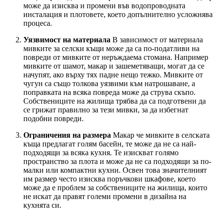
може да изисква и промени във водопроводната
инсталация и плотовете, което допълнително усложнява
процеса.
Уязвимост на материала
В зависимост от материала
мивките за селски къщи може да са по-податливи на
повреди от мивките от неръждаема стомана. Например
мивките от шамот, макар и зашеметяващи, могат да се
начупят, ако върху тях падне нещо тежко. Мивките от
чугун са също толкова уязвими към натрошаване, а
поправката на всяка повреда може да струва скъпо.
Собствениците на жилища трябва да са подготвени да
се грижат правилно за тези мивки, за да избегнат
подобни повреди.
Ограничения на размера
Макар че мивките в селската
къща предлагат голям басейн, те може да не са най-
подходящи за всяка кухня. Те изискват голямо
пространство за плота и може да не са подходящи за по-
малки или компактни кухни. Освен това значителният
им размер често изисква поръчкови шкафове, което
може да е проблем за собствениците на жилища, които
не искат да правят големи промени в дизайна на
кухнята си.