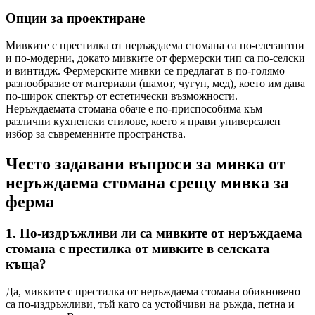
Опции за проектиране
Мивките с престилка от неръждаема стомана са по-елегантни
и по-модерни, докато мивките от фермерски тип са по-селски
и винтидж. Фермерските мивки се предлагат в по-голямо
разнообразие от материали (шамот, чугун, мед), което им дава
по-широк спектър от естетически възможности.
Неръждаемата стомана обаче е по-приспособима към
различни кухненски стилове, което я прави универсален
избор за съвременните пространства.
Често задавани въпроси за мивка от
неръждаема стомана срещу мивка за
ферма
1.
По-издръжливи ли са мивките от неръждаема
стомана с престилка от мивките в селската
къща?
Да, мивките с престилка от неръждаема стомана обикновено
са по-издръжливи, тъй като са устойчиви на ръжда, петна и