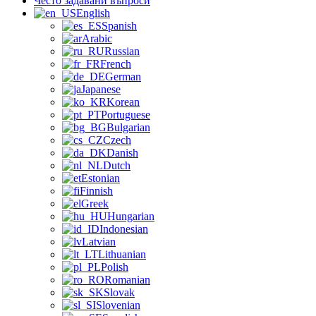
Често задавани въпроси
English
Spanish
Arabic
Russian
French
German
Japanese
Korean
Portuguese
Bulgarian
Czech
Danish
Dutch
Estonian
Finnish
Greek
Hungarian
Indonesian
Latvian
Lithuanian
Polish
Romanian
Slovak
Slovenian