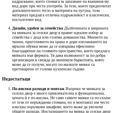
надраскване, което спомага за запазване на външния му
вид дори при честа употреба. За тези, които предпочитат
допълнителното тегло и материята на чугуна, този
материал предлага отлична издръжливост и класически,
носталгичен вид.
Дизайн, удобен за семейства
Дълбочината и ширината
на мивката за селски двор я правят идеален избор за
семейства с деца или големи домакинства. Миенето на
чинии, приготвянето на храна и дори изплакването на
мръсни обувки може да се извършва ефективно
благодарение на голямото пространство, което предлага
мивката във фермата. Тя дава възможност за по-добра
организация и свежда до минимум бъркотията, която
може да се получи, когато по-малките мивки са
претоварени от големи кухненски съдове.
Недостатъци
По-високи разходи и монтаж
Въпреки че мивката за
селски двор е много привлекателна и функционална,
цената ѝ е по-висока. Не само самите мивки са по-скъпи
от тези от неръждаема стомана, но и монтажът им често
изисква поръчкови шкафове, което може да увеличи
общите разходи. Инсталирането на мивка за селски двор