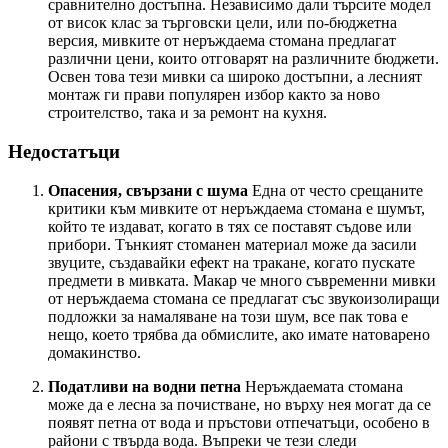
сравнително достъпна. Независимо дали търсите модел
от висок клас за търговски цели, или по-бюджетна
версия, мивките от неръждаема стомана предлагат
различни цени, които отговарят на различните бюджети.
Освен това тези мивки са широко достъпни, а лесният
монтаж ги прави популярен избор както за ново
строителство, така и за ремонт на кухня.
Недостатъци
Опасения, свързани с шума
Една от често срещаните
критики към мивките от неръждаема стомана е шумът,
който те издават, когато в тях се поставят съдове или
прибори. Тънкият стоманен материал може да засили
звуците, създавайки ефект на тракане, когато пускате
предмети в мивката. Макар че много съвременни мивки
от неръждаема стомана се предлагат със звукоизолиращи
подложки за намаляване на този шум, все пак това е
нещо, което трябва да обмислите, ако имате натоварено
домакинство.
Податливи на водни петна
Неръждаемата стомана
може да е лесна за почистване, но върху нея могат да се
появят петна от вода и пръстови отпечатъци, особено в
райони с твърда вода. Въпреки че тези следи