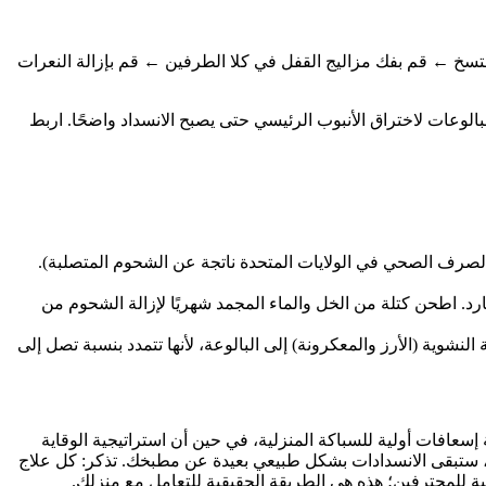
ف هو الحل النهائي: قم بإعداد دلو به ماء متسخ ← قم بفك مزاليج القفل في كلا الطرفين ← قم بإزالة النعرات
الوعات لاختراق الأنبوب الرئيسي حتى يصبح الانسداد واضحًا. اربط
الطهي وتخلص منها في حاوية محكمة الإغلاق (بيانات وكالة حماية البيئة: 47% من انسدادات الصرف الصحي في الولايات المتحدة ناتجة عن الشحوم المتصلبة).
رد. اطحن كتلة من الخل والماء المجمد شهريًا لإزالة الشحوم من
شوية (الأرز والمعكرونة) إلى البالوعة، لأنها تتمدد بنسبة تصل إلى
عافات أولية للسباكة المنزلية، في حين أن استراتيجية الوقاية
ة، ستبقى الانسدادات بشكل طبيعي بعيدة عن مطبخك. تذكر: كل علاج
ة للمحترفين؛ هذه هي الطريقة الحقيقية للتعامل مع منزلك.