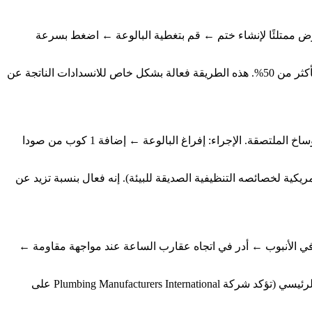
حوض ممتلئًا لإنشاء ختم ← قم بتغطية البالوعة ← اضغط بسرعة
اختيار الأداة: تتناسب مكابس الشفط على شكل كوب مع أرضية الحوض بشكل أفضل من مكابس المرحاض العادية، مما يحسن الختم بأكثر من 50%. هذه الطريقة فعالة بشكل خاص للانسدادات الناتجة عن
ينتج تفاعل الحمض والقاعدة بين صودا الخبز (بيكربونات الصوديوم) والخل كمية كبيرة من رغوة ثاني أكسيد الكربون، والتي يمكن أن تفكك الأوساخ الملتصقة. الإجراء: إفراغ البالوعة ← إضافة 1 كوب من صودا
يكية لخصائصه التنظيفية الصديقة للبيئة). إنه فعال بنسبة تزيد عن
 في الأنبوب ← أدر في اتجاه عقارب الساعة عند مواجهة مقاومة ←
تجنب المخاطر: تجنب إجبار الانسداد على الدخول إلى الأنبوب الرئيسي! قد يؤدي الإفراط في القوة إلى دفع الانسداد إلى عمق الأنبوب الرئيسي (تؤكد شركة Plumbing Manufacturers International على