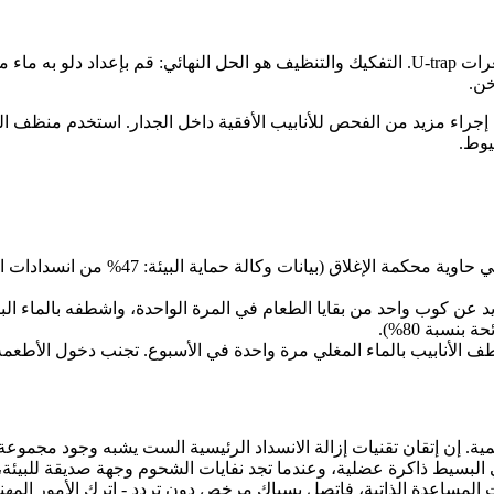
عندما تفشل الطرق المذكورة أعلاه، تحدث 90% من الانسدادات في نعرات U-trap. التفكيك والتنظي
خن.
 إجراء مزيد من الفحص للأنابيب الأفقية داخل الجدار. استخدم منظف الب
يوط.
ثورة التحكم في الشحوم: قم بتبريد دهون 
 عن كوب واحد من بقايا الطعام في المرة الواحدة، واشطفه بالماء البا
نسبة 80%).
الأنابيب بالماء المغلي مرة واحدة في الأسبوع. تجنب دخول الأطعمة الن
إن إتقان تقنيات إزالة الانسداد الرئيسية الست يشبه وجود مجموعة إس
ي البسيط ذاكرة عضلية، وعندما تجد نفايات الشحوم وجهة صديقة للبيئ
المساعدة الذاتية، فاتصل بسباك مرخص دون تردد - اترك الأمور المهني