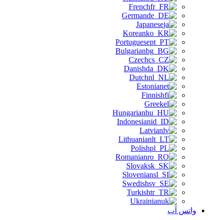
French
German
Japanese
Korean
Portuguese
Bulgarian
Czech
Danish
Dutch
Estonian
Finnish
Greek
Hungarian
Indonesian
Latvian
Lithuanian
Polish
Romanian
Slovak
Slovenian
Swedish
Turkish
Ukrainian
واتس آب