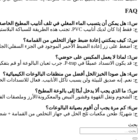
FAQ
س1: هل يمكن أن يتسبب الماء المغلي في تلف أنابيب المطبخ الخاصة بي؟
ج: فقط إذا كان لديك أنابيب PVC. تجنب هذه الطريقة للسباكة البلاستيكية.
س2: كيف يمكنني إعادة ضبط جهاز التخلص من القمامة؟
ج: اضغط على زر إعادة الضبط الأحمر الموجود في الجزء السفلي/الجان
س3: لماذا لا يعمل المكبس على حوضي؟
ج: قد يكون الانسداد عميقًا في P-trap. جرب ثعبان البالوعة أو قم بتفكيك الانحناء على شكل حرف U.
س4: هل صودا الخبز/الخل أفضل من منظفات البالوعات الكيميائية؟
ج: نعم. إنه صديق للبيئة ولن يسبب تآكل الأنابيب. فعال للانسدادات الخ
س5: ما الذي يجب ألا يدخل أبدًا إلى بالوعة المطبخ؟
ج: الشحوم وتفل القهوة وقشور البيض والمعكرونة/الأرز وملصقات الفا
س6: كم مرة يجب أن أقوم بصيانة البالوعات؟
ج: شهريًا: طحن مكعبات ثلج الخل في جهاز التخلص من القمامة + ش
بحث