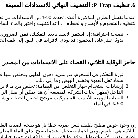
6. تنظيف P-Trap: التنظيف النهائي للانسدادات العميقة
لتنظيف الشحوم والأوساخ والحطام ← أعد التثبيت واختبر بالماء السا
نصيحة احترافية: إذا استمر الانسداد بعد التفكيك، فمن الضروري
يدويًا عند إعادة التجميع؛ قد يؤدي الإفراط في القوة إلى تلف الخ
—
حاجز الوقاية الثلاثي: القضاء على الانسدادات من المصدر
سماد تفل القهوة وقشور البيض وما إلى ذلك.
إرشادات استخدام جهاز التخلص من القمامة: تخلص من ما لا يزيد
الداخل (تظهر أبحاث الشركة المصنعة أن هذا يمكن أن يقلل الرائحة ب
الصيانة اليومية للأنابيب: قم بتركيب مرشح لحبس الحطام واشطف 
300% في الماء.
—
إن وجود حوض مطبخ نظيف ليس ضربة حظ؛ بل هو نتيجة الصيانة العلمية. 
الثلاثية هي تطعيم يومي لحماية صحتك. عندما يصبح تدفق الماء المغل
لطيف تقدمه لأنابيبك يطيل تدفق طاقة منزلك. إذا فشلت جميع خيارات 