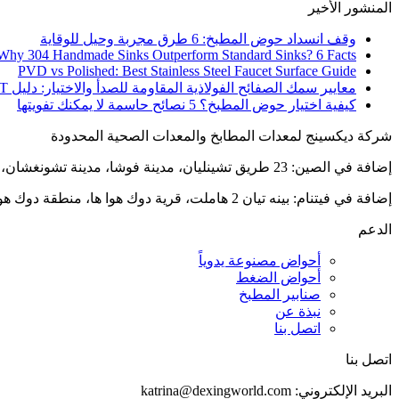
المنشور الأخير
وقف انسداد حوض المطبخ: 6 طرق مجربة وحيل للوقاية
Why 304 Handmade Sinks Outperform Standard Sinks? 6 Facts
PVD vs Polished: Best Stainless Steel Faucet Surface Guide
معايير سمك الصفائح الفولاذية المقاومة للصدأ والاختيار: دليل GB/T
كيفية اختيار حوض المطبخ؟ 5 نصائح حاسمة لا يمكنك تفويتها
شركة ديكسينج لمعدات المطابخ والمعدات الصحية المحدودة
إضافة في الصين: 23 طريق تشينليان، مدينة فوشا، مدينة تشونغشان، مقاطعة قوانغدونغ
إضافة في فيتنام: بينه تيان 2 هاملت، قرية دوك هوا ها، منطقة دوك هوا، مقاطعة لونغ آن، فيتنام
الدعم
أحواض مصنوعة يدوياً
أحواض الضغط
صنابير المطبخ
نبذة عن
اتصل بنا
اتصل بنا
البريد الإلكتروني:
katrina@dexingworld.com