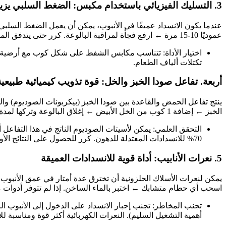
3. التسليك الفيزيائي باستخدام مكبس: الضغط السلبي يزيل الانسدادات العنيدة
عندما يكون الانسداد عميقًا في الأنبوب، يمكن أن يعمل الضغط السلب
عموديًا 10-15 مرة ← ارفع فجأة لمراقبة البالوعة. كرر حتى يتدفق الماء بحرية.
تكتلات ألياف الطعام.
أربعة. تفاعل صودا الخبز والخل: قوة تذويب كيميائية طبيعية
الخبز ← إضافة 1 كوب من الخل الأبيض ← إغلاق البالوعة وتركها لمدة 15 دقيقة ← شطفها بالماء المغلي.
التحقق العلمي: يمكن لأسيتات الصوديوم الناتج في هذا التفاعل أ
70% للانسدادات المعتدلة للدهون. كرر للحصول على النتائج الأولية.
5. نعرات الأنابيب: أداة قوية للانسدادات العميقة
يمكن لنعرات الأسلاك الحلزونية أن تخترق عدة أمتار في عمق الأنبوب
اسحب أي حطام متشابك ← اختبر بالماء الساخن. إذا لم تتوفر أدوات
أهمية التشغيل السليم). النعرات الكهربائية أكثر قوة ومناسبة لل