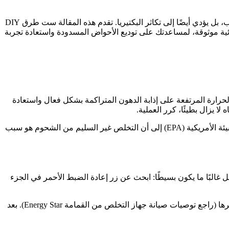
يعتبر انسداد حوض المطبخ مصدر قلق كبير للأسر الحديثة. تتحد الشحوم وبقايا الطعام ورواسب الصابون لتكوين انسداد لا يعطل الطهي فحسب، بل يؤدي أيضًا إلى تكاثر البكتيريا. تقدم هذه المقالة ست طرق DIY
يف العميق لأنابيب P-trap، جنبًا إلى جنب مع ثلاث استراتيجيات وقائية موثوقة، لمساعدتك على توديع الأحواض المسدودة واستعادة تجربة
 الحرارة المرتفعة على إذابة الدهون المتراكمة بشكل فعال واستعادة
 يزال بطيئًا، كرر العملية.
ملاحظة مهمة: لا يوصى بهذه الطريقة على الإطلاق لأنابيب PVC! يمكن أن يتسبب الماء المغلي في تشوه الأنابيب (تشير وكالة حماية البيئة الأمريكية (EPA) إلى أن التخلص غير السليم من الشحوم هو سبب
ل غالبًا ما يكون بسيطًا: ابحث عن زر إعادة الضبط الأحمر في الجزء
إجراء السلامة: قم دائمًا بإيقاف تشغيل الطاقة! أدخل مفتاح ربط سداسي خاص في الفتحة السفلية وقم بتدوير الشفرة يدويًا لإلغاء حظرها (راجع توصيات صيانة جهاز التخلص من القمامة Energy Star). بعد