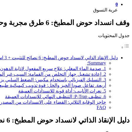
0
عربة التسوق
وقف انسداد حوض المطبخ: 6 طرق مجربة وحيل للوقاية
جدول المحتويات
دليل الإنقاذ الذاتي لانسداد حوض المطبخ: 6 نصائح للتثبيت + 3 استراتيجيات للوقاية
Summary:
1. صدمة الماء المغلي: علاج سريع المفعول لإذابة الدهون
2. إعادة تشغيل جهاز التخلص من القمامة: السبب غير الملحوظ للانسداد
3. التسليك الفيزيائي باستخدام مكبس: الضغط السلبي يزيل الانسدادات العنيدة
أربعة. تفاعل صودا الخبز والخل: قوة تذويب كيميائية طبيع
5. نعرات الأنابيب: أداة قوية للانسدادات العميقة
6. تنظيف P-Trap: التنظيف النهائي للانسدادات العميقة
حاجز الوقاية الثلاثي: القضاء على الانسدادات من المصدر
FAQ
دليل الإنقاذ الذاتي لانسداد حوض المطبخ: 6 نصائح للتثبيت + 3 استراتيجيات للوقاية