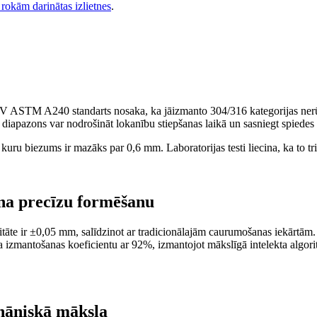
 rokām darinātas izlietnes
.
SV ASTM A240 standarts nosaka, ka jāizmanto 304/316 kategorijas nerūsē
iapazons var nodrošināt lokanību stiepšanas laikā un sasniegt spiedes 
uru biezums ir mazāks par 0,6 mm. Laboratorijas testi liecina, ka to tr
šina precīzu formēšanu
āte ir ±0,05 mm, salīdzinot ar tradicionālajām caurumošanas iekārtām. 
a izmantošanas koeficientu ar 92%, izmantojot mākslīgā intelekta algori
ehāniskā māksla