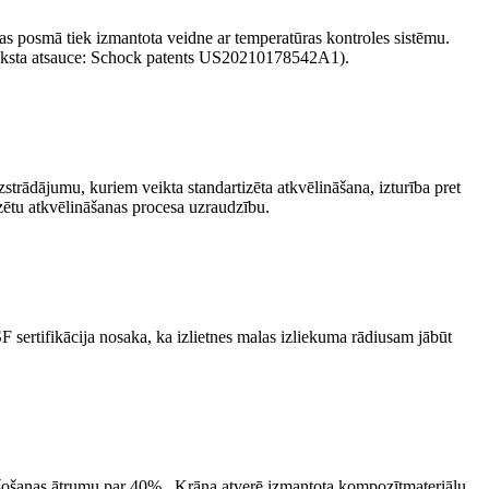
as posmā tiek izmantota veidne ar temperatūras kontroles sistēmu.
praksta atsauce: Schock patents US20210178542A1).
zstrādājumu, kuriem veikta standartizēta atkvēlināšana, izturība pret
izētu atkvēlināšanas procesa uzraudzību.
rtifikācija nosaka, ka izlietnes malas izliekuma rādiusam jābūt
ukšošanas ātrumu par 40% . Krāna atverē izmantota kompozītmateriālu