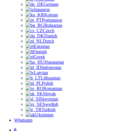
German
Japanese
Korean
Portuguese
Bulgarian
Czech
Danish
Dutch
Estonian
Finnish
Greek
Hungarian
Indonesian
Latvian
Lithuanian
Polish
Romanian
Slovak
Slovenian
Swedish
Turkish
Ukrainian
Whatsapp
0