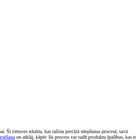
ai. Šī virtuves iekārta, kas ražota precīzā stiepšanas procesā, savā
resēšana
un atklāj, kāpēc šis process var radīt produktu īpašības, kas ir