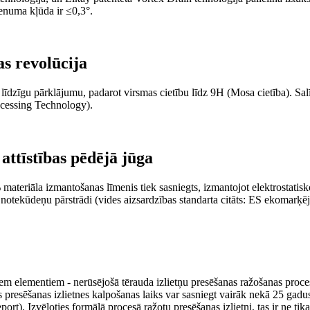
zenuma kļūda ir ≤0,3°.
s revolūcija
īgu pārklājumu, padarot virsmas cietību līdz 9H (Mosa cietība). Salīdzi
ocessing Technology).
attīstības pēdējā jūga
materiāla izmantošanas līmenis tiek sasniegts, izmantojot elektrostat
otekūdeņu pārstrādi (vides aizsardzības standarta citāts: ES ekomarķēju
m elementiem - nerūsējošā tērauda izlietņu presēšanas ražošanas proces
s presēšanas izlietnes kalpošanas laiks var sasniegt vairāk nekā 25 ga
. Izvēloties formālā procesā ražotu presēšanas izlietni, tas ir ne tikai 