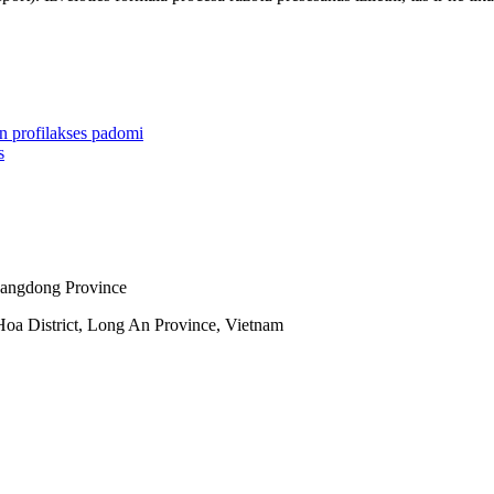
un profilakses padomi
s
uangdong Province
oa District, Long An Province, Vietnam