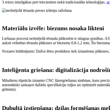
3 reizes izturīgākas pret triecieniem nekā tradicionālās tehnoloģijas.
ar
Materiālu izvēle: biezums nosaka likteni
Liešanas procesā nerūsējošā tērauda plāksnēm ir stingras prasības. A
auksti velmētas tērauda plāksnes ar biezumu 0,8-1,2 mm. Šis biezuma d
Nozares brīdinājums: Dažos lētos produktos tiek izmantotas plāksnes, k
Inteliģenta griešana: digitalizācija nodro
Mūsdienu rūpnīcās izmanto CNC lāzergriešanas sistēmas, kuru precizit
automātiski saskaņot dažādu specifikāciju ruļļus un optimizēt materiāl
grāmata).
Dubultā izstiepšana: dziļas formēšanas m