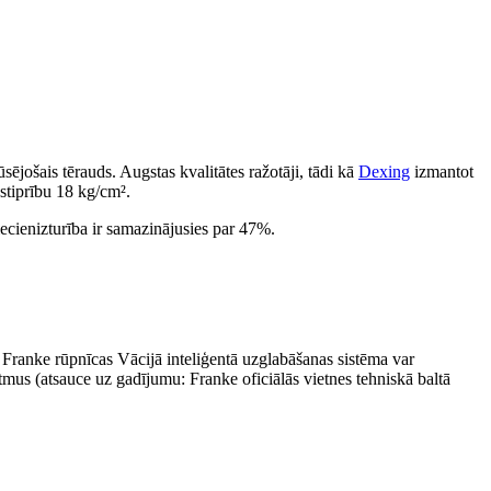
jošais tērauds. Augstas kvalitātes ražotāji, tādi kā
Dexing
izmantot
stiprību 18 kg/cm².
iecienizturība ir samazinājusies par 47%.
Franke rūpnīcas Vācijā inteliģentā uzglabāšanas sistēma var
tmus (atsauce uz gadījumu: Franke oficiālās vietnes tehniskā baltā