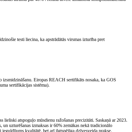
nošie testi liecina, ka apstrādātās virsmas izturība pret
isko izsmidzināšanu. Eiropas REACH sertifikāts nosaka, ka GOS
ma sertifikācijas sistēma).
s lieliski atspoguļo mūsdienu ražošanas precizitāti. Saskaņā ar 2023.
dus, un uzturēšanas izmaksas ir 60% zemākas nekā tradicionālo
ieguldījums kvalitātē, bet arī ilgtspējīga dzīvesveida prakse.