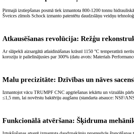
Pirmajā izstiepšanas posmā tiek izmantota 800-1200 tonnu hidrauliskā 
Šveices zīmols Schock izmanto patentētu daudzslāņu veidņu tehnoloģi
Atkausēšanas revolūcija: Režģu rekonstru
Ar slāpekli aizsargātā atlaidināšanas krāsnī 1150 °C temperatūrā nerūsē
koroziju ir palielinājusies par 300% (datu avots: Materials Performan
Malu precizitāte: Dzīvības un nāves sacen
Izmantojot vācu TRUMPF CNC apgriešanas iekārtu un vizuālās pārbaud
≤1,5 mm, lai novērstu baktēriju augšanu (standarta atsauce: NSF/AN
Funkcionālā atvēršana: Šķidruma mehānik
Iztukšošanas atverē izmantota daudzpakāpju progresīvās štancēšanas t