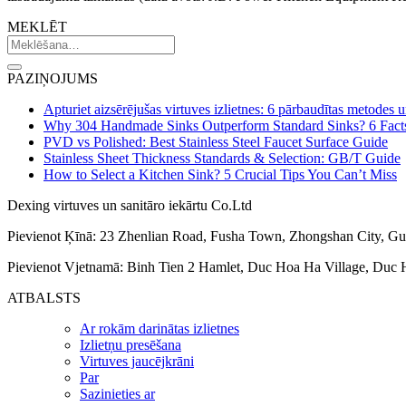
MEKLĒT
PAZIŅOJUMS
Apturiet aizsērējušas virtuves izlietnes: 6 pārbaudītas metodes 
Why 304 Handmade Sinks Outperform Standard Sinks? 6 Fact
PVD vs Polished: Best Stainless Steel Faucet Surface Guide
Stainless Sheet Thickness Standards & Selection: GB/T Guide
How to Select a Kitchen Sink? 5 Crucial Tips You Can’t Miss
Dexing virtuves un sanitāro iekārtu Co.Ltd
Pievienot Ķīnā: 23 Zhenlian Road, Fusha Town, Zhongshan City, G
Pievienot Vjetnamā: Binh Tien 2 Hamlet, Duc Hoa Ha Village, Duc H
ATBALSTS
Ar rokām darinātas izlietnes
Izlietņu presēšana
Virtuves jaucējkrāni
Par
Sazinieties ar