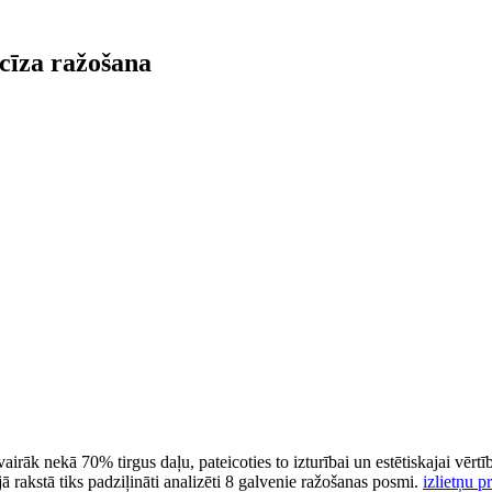
ecīza ražošana
rāk nekā 70% tirgus daļu, pateicoties to izturībai un estētiskajai vērtīb
 rakstā tiks padziļināti analizēti 8 galvenie ražošanas posmi.
izlietņu p