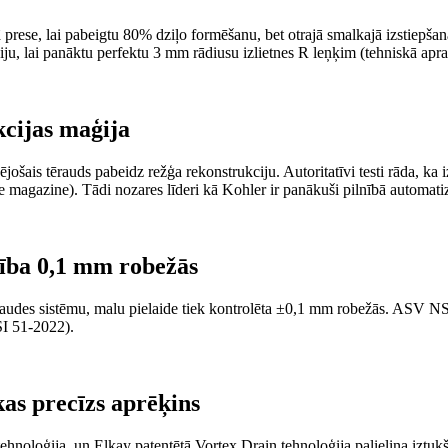
prese, lai pabeigtu 80% dziļo formēšanu, bet otrajā smalkajā izstiepšan
ju, lai panāktu perfektu 3 mm rādiusu izlietnes R leņķim (tehniskā a
kcijas maģija
jošais tērauds pabeidz režģa rekonstrukciju. Autoritatīvi testi rāda, ka i
ce magazine). Tādi nozares līderi kā Kohler ir panākuši pilnībā automat
sība 0,1 mm robežās
es sistēmu, malu pielaide tiek kontrolēta ±0,1 mm robežās. ASV NSF se
SI 51-2022).
as precīzs aprēķins
ehnoloģija, un Elkay patentētā Vortex Drain tehnoloģija palielina izt