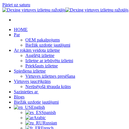
Pāriet uz saturu
HOME
Par
OEM pakalpojums
Biežāk uzdotie jautājumi
Ar rokām veidota izlietne
Augšējā izlietne
Izlietne ar iebūvētu izlietni
Priekšauts izlietne
Spiediena izlietne
Virtuves izlietnes presēšana
Virtuves jaucējkrāns
Nerūsējošā tērauda krāns
Sazinieties ar
Blogs
Biežāk uzdotie jautājumi
English
Spanish
Arabic
Russian
French