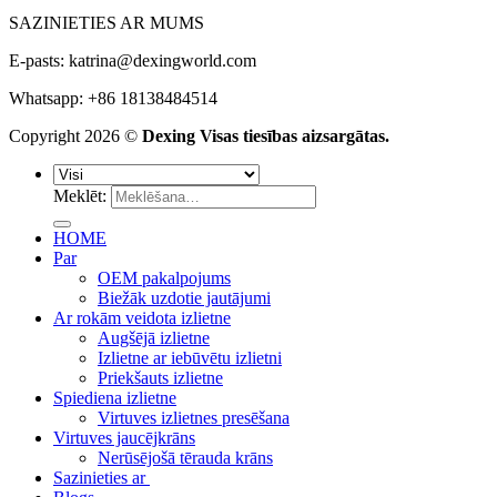
SAZINIETIES AR MUMS
E-pasts:
katrina@dexingworld.com
Whatsapp: +86 18138484514
Copyright 2026 ©
Dexing Visas tiesības aizsargātas.
Meklēt:
HOME
Par
OEM pakalpojums
Biežāk uzdotie jautājumi
Ar rokām veidota izlietne
Augšējā izlietne
Izlietne ar iebūvētu izlietni
Priekšauts izlietne
Spiediena izlietne
Virtuves izlietnes presēšana
Virtuves jaucējkrāns
Nerūsējošā tērauda krāns
Sazinieties ar