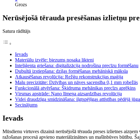
Grozs
Nerūsējošā tērauda presēšanas izlietņu pr
Satura rādītājs
Ievads
Materiālu izvēle: biezums nosaka likteni
Inteliģenta griešana: digitalizācija nodrošina precīzu formēšanu
Dubultā izstiepšana: dziļas formēšanas mehāniskā māksla
Atkausēšanas revolūcija: Režģu rekonstrukcijas maģija
Malu precizitāte: Dzīvības un nāves sacensība 0,1 mm robežās
Funkcionālā atvēršana: Šķidruma mehānikas precīzs aprēķins
Virsmas apstrāde: Nano līmeņa aizsardzības revolūcija
Videi draudzīga smidzināšana: ilgtspējīgas attīstības pēdējā jūga
Secinājums
Ievads
Mūsdienu virtuves dizainā nerūsējošā tērauda preses izlietnes aizņem vai
ražošanas procesā apvieno materiālzinātnes un mašīnbūves būtību. Šajā