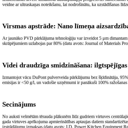
veidne ar ultraskaņas noteikšanu, lai nodrošinātu, ka uzstādīšanas līd
Virsmas apstrāde: Nano līmeņa aizsardzība
Ar jaunāko PVD pārklājuma tehnoloģiju var izveidot 5 μm dimantam līdz
skrāpējumiem uzlabojas par 80% (datu avots: Journal of Materials Pr
Videi draudzīga smidzināšana: ilgtspējīgas 
Izmantojot vācu DuPont pulverveida pārklājumu bez šķīdinātāja, 95% 
emisijas ir <50 g/l, un vadošie uzņēmumi ir panākuši 100% ražošanas n
Secinājums
No auksti velmētām tērauda plāksnēm līdz gudriem virtuves centrālajie
gada virtuves aprīkojuma apmierinātības aptaujas datiem standartizēta
izstrādājumu izmaksas (datu avots: J.D. Power Kitchen Equipment Report)