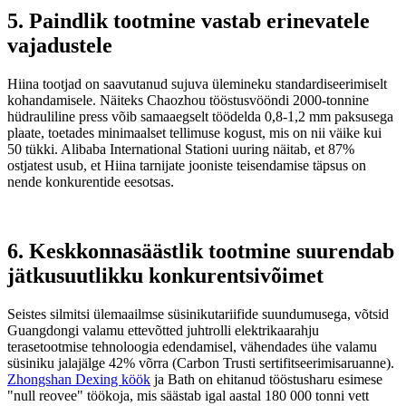
5. Paindlik tootmine vastab erinevatele
vajadustele
Hiina tootjad on saavutanud sujuva ülemineku standardiseerimiselt
kohandamisele. Näiteks Chaozhou tööstusvööndi 2000-tonnine
hüdrauliline press võib samaaegselt töödelda 0,8-1,2 mm paksusega
plaate, toetades minimaalset tellimuse kogust, mis on nii väike kui
50 tükki. Alibaba International Stationi uuring näitab, et 87%
ostjatest usub, et Hiina tarnijate jooniste teisendamise täpsus on
nende konkurentide eesotsas.
6. Keskkonnasäästlik tootmine suurendab
jätkusuutlikku konkurentsivõimet
Seistes silmitsi ülemaailmse süsinikutariifide suundumusega, võtsid
Guangdongi valamu ettevõtted juhtrolli elektrikaarahju
terasetootmise tehnoloogia edendamisel, vähendades ühe valamu
süsiniku jalajälge 42% võrra (Carbon Trusti sertifitseerimisaruanne).
Zhongshan Dexing köök
ja Bath on ehitanud tööstusharu esimese
"null reovee" töökoja, mis säästab igal aastal 180 000 tonni vett