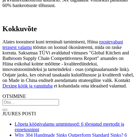
60% hankeotsuste tõhusust.
Kokkuvõte
Alates toorainest kuni terminali tarnimiseni, Hiina
roostevabast
terasest valamu
tööstus on loonud ökosüsteemi, mida on raske
korrata. Saksamaa TÜVi avaldatud viimases "Global Kitchen and
Bathroom Supply Chain Competitiveness Report" aruandes on
Hiina esikohal kolme mõõtme - kvaliteediindeksi,
innovatsiooniindeksi ja tarneindeksi - osas (originaalaruande link).
Ostjate jaoks, kes otsivad tasakaalu kulutõhususe ja kvaliteedi vahel,
on Made in China endiselt asendamatu strateegiline valik. Kontakt
Dexing köök ja vannituba
et kohandada oma ideaalsed valamud.
OTSIMINE
JUURES POSTI
Lõpeta köögivalamu ummistused: 6 tõestatud meetodit ja
ennetusnippi
Why 304 Handmade Sinks Outperform Standard Sinks? 6