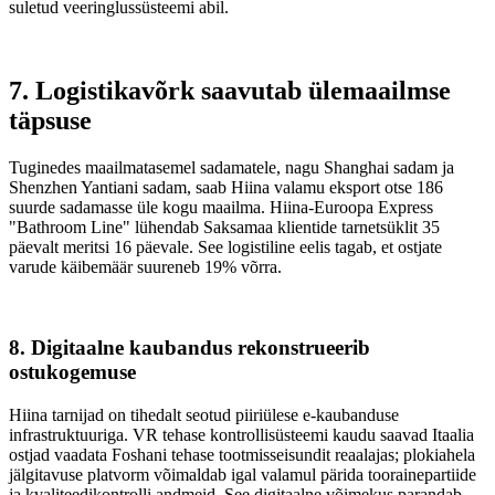
suletud veeringlussüsteemi abil.
7. Logistikavõrk saavutab ülemaailmse
täpsuse
Tuginedes maailmatasemel sadamatele, nagu Shanghai sadam ja
Shenzhen Yantiani sadam, saab Hiina valamu eksport otse 186
suurde sadamasse üle kogu maailma. Hiina-Euroopa Express
"Bathroom Line" lühendab Saksamaa klientide tarnetsüklit 35
päevalt meritsi 16 päevale. See logistiline eelis tagab, et ostjate
varude käibemäär suureneb 19% võrra.
8. Digitaalne kaubandus rekonstrueerib
ostukogemuse
Hiina tarnijad on tihedalt seotud piiriülese e-kaubanduse
infrastruktuuriga. VR tehase kontrollisüsteemi kaudu saavad Itaalia
ostjad vaadata Foshani tehase tootmisseisundit reaalajas; plokiahela
jälgitavuse platvorm võimaldab igal valamul pärida toorainepartiide
ja kvaliteedikontrolli andmeid. See digitaalne võimekus parandab