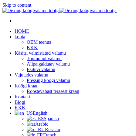
Skip to content
HOME
kohta
OEM teenus
KKK
Käsitsi valmistatud valamu
Topmount valamu
Allpaigaldatav valamu
Esiliivi valamu
Vajutades valamu
Pressing köögi valamu
Köögi kraan
Roostevabast terasest kraan
Kontakt
Blogi
KKK
English
Spanish
Arabic
Russian
French