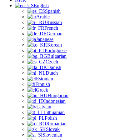
English
Spanish
Arabic
Russian
French
German
Japanese
Korean
Portuguese
Bulgarian
Czech
Danish
Dutch
Estonian
Finnish
Greek
Hungarian
Indonesian
Latvian
Lithuanian
Polish
Romanian
Slovak
Slovenian