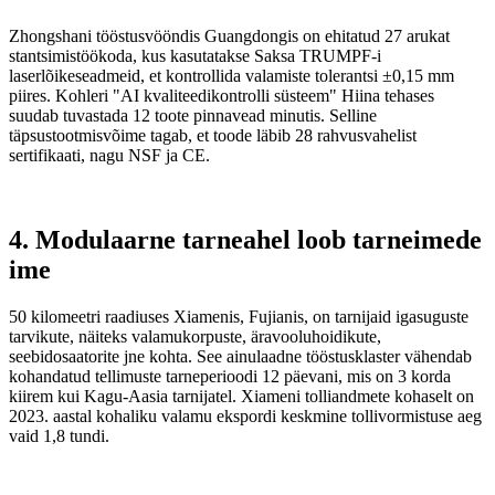
Zhongshani tööstusvööndis Guangdongis on ehitatud 27 arukat
stantsimistöökoda, kus kasutatakse Saksa TRUMPF-i
laserlõikeseadmeid, et kontrollida valamiste tolerantsi ±0,15 mm
piires. Kohleri "AI kvaliteedikontrolli süsteem" Hiina tehases
suudab tuvastada 12 toote pinnavead minutis. Selline
täpsustootmisvõime tagab, et toode läbib 28 rahvusvahelist
sertifikaati, nagu NSF ja CE.
4. Modulaarne tarneahel loob tarneimede
ime
50 kilomeetri raadiuses Xiamenis, Fujianis, on tarnijaid igasuguste
tarvikute, näiteks valamukorpuste, äravooluhoidikute,
seebidosaatorite jne kohta. See ainulaadne tööstusklaster vähendab
kohandatud tellimuste tarneperioodi 12 päevani, mis on 3 korda
kiirem kui Kagu-Aasia tarnijatel. Xiameni tolliandmete kohaselt on
2023. aastal kohaliku valamu ekspordi keskmine tollivormistuse aeg
vaid 1,8 tundi.