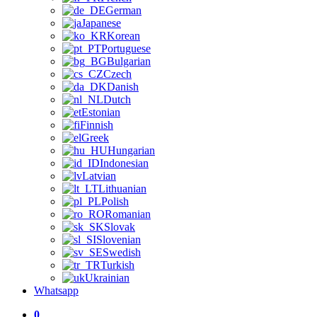
German
Japanese
Korean
Portuguese
Bulgarian
Czech
Danish
Dutch
Estonian
Finnish
Greek
Hungarian
Indonesian
Latvian
Lithuanian
Polish
Romanian
Slovak
Slovenian
Swedish
Turkish
Ukrainian
Whatsapp
0