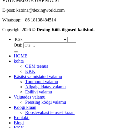
VÕTA MEIEGA ÜHENDUST
E-post:
katrina@dexingworld.com
Whatsapp: +86 18138484514
Copyright 2026 ©
Dexing Kõik õigused kaitstud.
Otsi:
HOME
kohta
OEM teenus
KKK
Käsitsi valmistatud valamu
Topmount valamu
Allpaigaldatav valamu
Esiliivi valamu
Vajutades valamu
Pressing köögi valamu
Köögi kraan
Roostevabast terasest kraan
Kontakt
Blogi
KKK