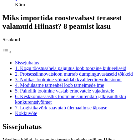
Käru
Miks importida roostevabast terasest
valamuid Hiinast? 8 peamist kasu
Sisukord
Sissejuhatus
1. Kogu tööstusahela paigutus loob tooraine kulueeliseid
2. Protsessiinnovatsioon murrab dumpinguvastaseid tõkkeid
3. Nutikas tootmine võimaldab kvaliteedirevolutsiooni
4. Modulaarne tarneahel loob tarneimede ime
5. Paindlik tootmine vastab erinevatele vajadustele
6. Keskkonnasäästlik tootmine suurendab jätkusuutlikku
konkurentsivõimet
7. Logistikavõrk saavutab ülemaailmse täpsuse
Kokkuvõte
Sissejuhatus
Maailma köögi- ja vannitoatarvete hankekaardil on Hiina