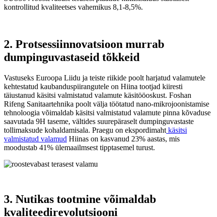
kontrollitud kvaliteetses vahemikus 8,1-8,5%.
2. Protsessiinnovatsioon murrab
dumpinguvastaseid tõkkeid
Vastuseks Euroopa Liidu ja teiste riikide poolt harjatud valamutele
kehtestatud kaubanduspiirangutele on Hiina tootjad kiiresti
täiustanud käsitsi valmistatud valamute käsitööoskust. Foshan
Rifeng Sanitaartehnika poolt välja töötatud nano-mikrojoonistamise
tehnoloogia võimaldab käsitsi valmistatud valamute pinna kõvaduse
saavutada 9H taseme, vältides suurepäraselt dumpinguvastaste
tollimaksude kohaldamisala. Praegu on ekspordimaht
käsitsi
valmistatud valamud
Hiinas on kasvanud 23% aastas, mis
moodustab 41% ülemaailmsest tipptasemel turust.
3. Nutikas tootmine võimaldab
kvaliteedirevolutsiooni