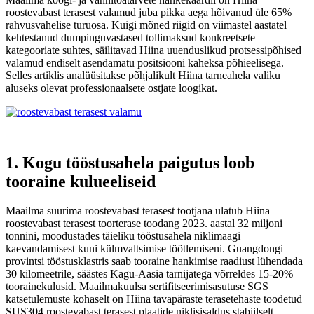
roostevabast terasest valamud juba pikka aega hõivanud üle 65%
rahvusvahelise turuosa. Kuigi mõned riigid on viimastel aastatel
kehtestanud dumpinguvastased tollimaksud konkreetsete
kategooriate suhtes, säilitavad Hiina uuenduslikud protsessipõhised
valamud endiselt asendamatu positsiooni kaheksa põhieelisega.
Selles artiklis analüüsitakse põhjalikult Hiina tarneahela valiku
aluseks olevat professionaalsete ostjate loogikat.
1. Kogu tööstusahela paigutus loob
tooraine kulueeliseid
Maailma suurima roostevabast terasest tootjana ulatub Hiina
roostevabast terasest toorterase toodang 2023. aastal 32 miljoni
tonnini, moodustades täieliku tööstusahela niklimaagi
kaevandamisest kuni külmvaltsimise töötlemiseni. Guangdongi
provintsi tööstusklastris saab tooraine hankimise raadiust lühendada
30 kilomeetrile, säästes Kagu-Aasia tarnijatega võrreldes 15-20%
toorainekulusid. Maailmakuulsa sertifitseerimisasutuse SGS
katsetulemuste kohaselt on Hiina tavapäraste terasetehaste toodetud
SUS304 roostevabast terasest plaatide niklisisaldus stabiilselt