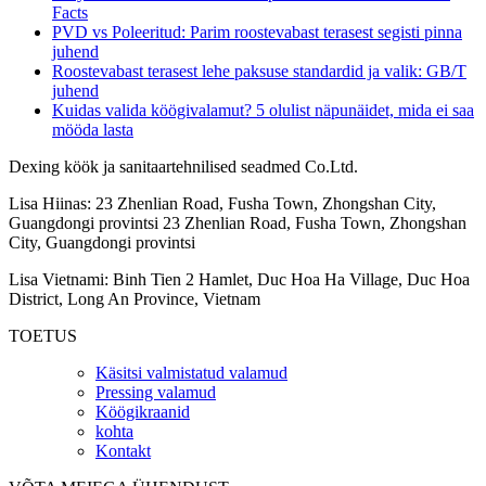
Facts
PVD vs Poleeritud: Parim roostevabast terasest segisti pinna
juhend
Roostevabast terasest lehe paksuse standardid ja valik: GB/T
juhend
Kuidas valida köögivalamut? 5 olulist näpunäidet, mida ei saa
mööda lasta
Dexing köök ja sanitaartehnilised seadmed Co.Ltd.
Lisa Hiinas: 23 Zhenlian Road, Fusha Town, Zhongshan City,
Guangdongi provintsi 23 Zhenlian Road, Fusha Town, Zhongshan
City, Guangdongi provintsi
Lisa Vietnami: Binh Tien 2 Hamlet, Duc Hoa Ha Village, Duc Hoa
District, Long An Province, Vietnam
TOETUS
Käsitsi valmistatud valamud
Pressing valamud
Köögikraanid
kohta
Kontakt