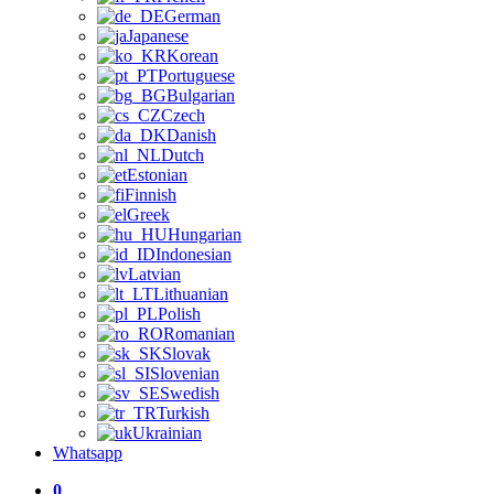
German
Japanese
Korean
Portuguese
Bulgarian
Czech
Danish
Dutch
Estonian
Finnish
Greek
Hungarian
Indonesian
Latvian
Lithuanian
Polish
Romanian
Slovak
Slovenian
Swedish
Turkish
Ukrainian
Whatsapp
0