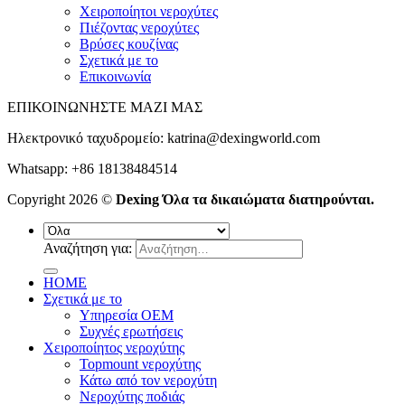
Χειροποίητοι νεροχύτες
Πιέζοντας νεροχύτες
Βρύσες κουζίνας
Σχετικά με το
Επικοινωνία
ΕΠΙΚΟΙΝΩΝΗΣΤΕ ΜΑΖΙ ΜΑΣ
Ηλεκτρονικό ταχυδρομείο:
katrina@dexingworld.com
Whatsapp: +86 18138484514
Copyright 2026 ©
Dexing Όλα τα δικαιώματα διατηρούνται.
Αναζήτηση για:
HOME
Σχετικά με το
Υπηρεσία OEM
Συχνές ερωτήσεις
Χειροποίητος νεροχύτης
Topmount νεροχύτης
Κάτω από τον νεροχύτη
Νεροχύτης ποδιάς