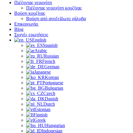
Πιέζοντας νεροχύτη
Πιέζοντας νεροχύτη κουζίνας
Βρύση κουζίνας
Βρύση από ανοξείδωτο χάλυβα
Επικοινωνία
Blog
Συχνές ερωτήσεις
English
Spanish
Arabic
Russian
French
German
Japanese
Korean
Portuguese
Bulgarian
Czech
Danish
Dutch
Estonian
Finnish
Greek
Hungarian
Indonesian