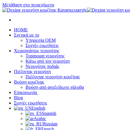
Μετάβαση στο περιεχόμενο
HOME
Σχετικά με το
Υπηρεσία OEM
Συχνές ερωτήσεις
Χειροποίητος νεροχύτης
Topmount νεροχύτης
Κάτω από τον νεροχύτη
Νεροχύτης ποδιάς
Πιέζοντας νεροχύτη
Πιέζοντας νεροχύτη κουζίνας
Βρύση κουζίνας
Βρύση από ανοξείδωτο χάλυβα
Επικοινωνία
Blog
Συχνές ερωτήσεις
English
Spanish
Arabic
Russian
French