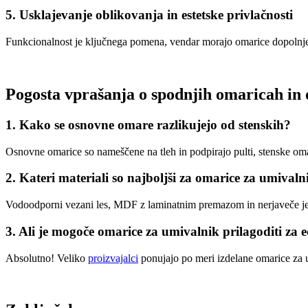
5. Usklajevanje oblikovanja in estetske privlačnosti
Funkcionalnost je ključnega pomena, vendar morajo omarice dopolnjeva
Pogosta vprašanja o spodnjih omaricah in
1. Kako se osnovne omare razlikujejo od stenskih?
Osnovne omarice so nameščene na tleh in podpirajo pulti, stenske oma
2. Kateri materiali so najboljši za omarice za umivaln
Vodoodporni vezani les, MDF z laminatnim premazom in nerjaveče jek
3. Ali je mogoče omarice za umivalnik prilagoditi za 
Absolutno! Veliko
proizvajalci
ponujajo po meri izdelane omarice za 