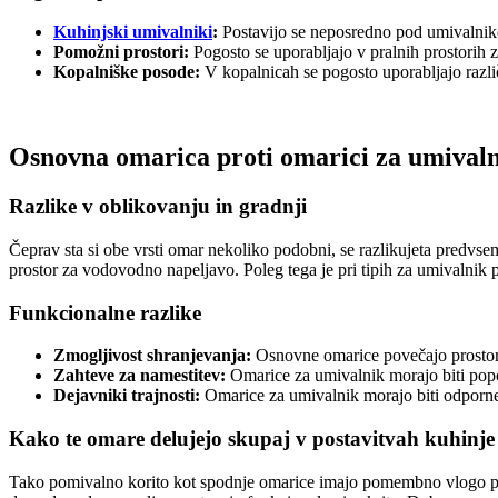
Kuhinjski umivalniki
:
Postavijo se neposredno pod umivalnike,
Pomožni prostori:
Pogosto se uporabljajo v pralnih prostorih z
Kopalniške posode:
V kopalnicah se pogosto uporabljajo razl
Osnovna omarica proti omarici za umivalni
Razlike v oblikovanju in gradnji
Čeprav sta si obe vrsti omar nekoliko podobni, se razlikujeta predv
prostor za vodovodno napeljavo. Poleg tega je pri tipih za umivalnik
Funkcionalne razlike
Zmogljivost shranjevanja:
Osnovne omarice povečajo prostor 
Zahteve za namestitev:
Omarice za umivalnik morajo biti popo
Dejavniki trajnosti:
Omarice za umivalnik morajo biti odporne
Kako te omare delujejo skupaj v postavitvah kuhinje
Tako pomivalno korito kot spodnje omarice imajo pomembno vlogo pri 