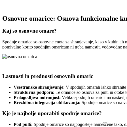
Osnovne omarice: Osnova funkcionalne ku
Kaj so osnovne omare?
Spodnje omarice so osnovne enote za shranjevanje, ki so v kuhinjah na
pomivalno korito spodnjim omaricam ni treba namestiti vodovodne nape
Lastnosti in prednosti osnovnih omaric
Vsestransko shranjevanje:
V spodnjih omarah lahko shranite k
Strukturna podpora:
Te omarice so osnova za pulti in otoke ter
Prilagodljiva notranjost:
Veliko spodnjih omaric ima nastavljiv
Brezhibna integracija oblikovanja:
Spodnje omarice so na volj
Kje je najbolje uporabiti spodnje omarice?
Pod pulti:
Spodnje omarice so najpogosteje nameščene tako, da