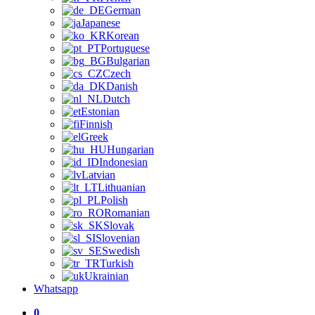
German
Japanese
Korean
Portuguese
Bulgarian
Czech
Danish
Dutch
Estonian
Finnish
Greek
Hungarian
Indonesian
Latvian
Lithuanian
Polish
Romanian
Slovak
Slovenian
Swedish
Turkish
Ukrainian
Whatsapp
0