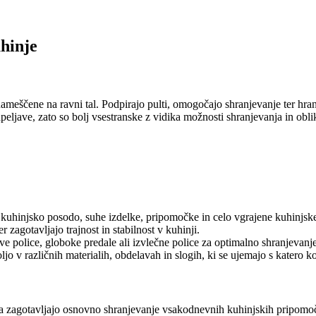
hinje
meščene na ravni tal. Podpirajo pulti, omogočajo shranjevanje ter hran
ljave, zato so bolj vsestranske z vidika možnosti shranjevanja in obli
uhinjsko posodo, suhe izdelke, pripomočke in celo vgrajene kuhinjske a
 zagotavljajo trajnost in stabilnost v kuhinji.
e police, globoke predale ali izvlečne police za optimalno shranjevanje
o v različnih materialih, obdelavah in slogih, ki se ujemajo s katero ko
 zagotavljajo osnovno shranjevanje vsakodnevnih kuhinjskih pripomoč