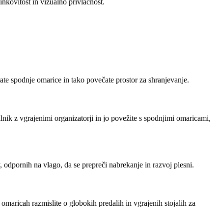
nkovitost in vizualno privlačnost.
ate spodnje omarice in tako povečate prostor za shranjevanje.
alnik z vgrajenimi organizatorji in jo povežite s spodnjimi omaricami,
odpornih na vlago, da se prepreči nabrekanje in razvoj plesni.
omaricah razmislite o globokih predalih in vgrajenih stojalih za