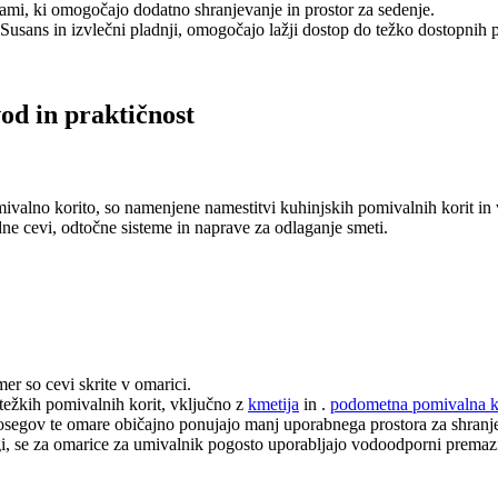
ami, ki omogočajo dodatno shranjevanje in prostor za sedenje.
Susans in izvlečni pladnji, omogočajo lažji dostop do težko dostopnih p
d in praktičnost
valno korito, so namenjene namestitvi kuhinjskih pomivalnih korit in
dne cevi, odtočne sisteme in naprave za odlaganje smeti.
r so cevi skrite v omarici.
težkih pomivalnih korit, vključno z
kmetija
in .
podometna pomivalna k
egov te omare običajno ponujajo manj uporabnega prostora za shranje
gi, se za omarice za umivalnik pogosto uporabljajo vodoodporni premazi 