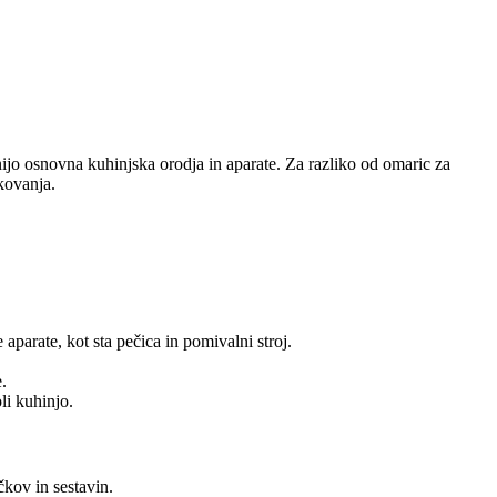
ijo osnovna kuhinjska orodja in aparate. Za razliko od omaric za
kovanja.
parate, kot sta pečica in pomivalni stroj.
.
li kuhinjo.
kov in sestavin.