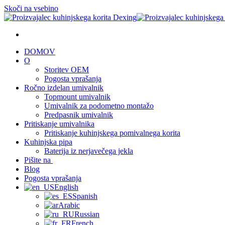
Skoči na vsebino
DOMOV
O
Storitev OEM
Pogosta vprašanja
Ročno izdelan umivalnik
Topmount umivalnik
Umivalnik za podometno montažo
Predpasnik umivalnik
Pritiskanje umivalnika
Pritiskanje kuhinjskega pomivalnega korita
Kuhinjska pipa
Baterija iz nerjavečega jekla
Pišite na
Blog
Pogosta vprašanja
English
Spanish
Arabic
Russian
French