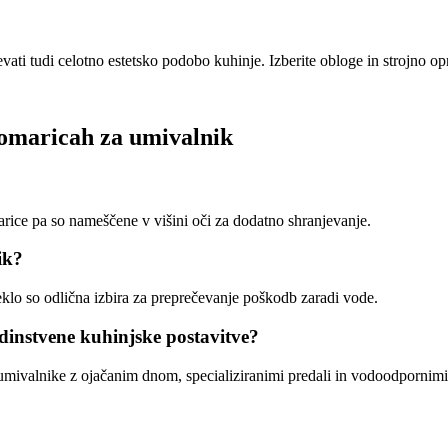
ti tudi celotno estetsko podobo kuhinje. Izberite obloge in strojno o
 omaricah za umivalnik
rice pa so nameščene v višini oči za dodatno shranjevanje.
ik?
lo so odlična izbira za preprečevanje poškodb zaradi vode.
edinstvene kuhinjske postavitve?
umivalnike z ojačanim dnom, specializiranimi predali in vodoodpornimi