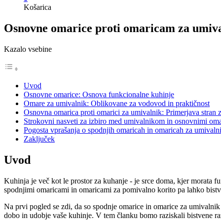
Košarica
Osnovne omarice proti omaricam za umival
Kazalo vsebine
Uvod
Osnovne omarice: Osnova funkcionalne kuhinje
Omare za umivalnik: Oblikovane za vodovod in praktičnost
Osnovna omarica proti omarici za umivalnik: Primerjava stran za
Strokovni nasveti za izbiro med umivalnikom in osnovnimi om
Pogosta vprašanja o spodnjih omaricah in omaricah za umivaln
Zaključek
Uvod
Kuhinja je več kot le prostor za kuhanje - je srce doma, kjer morata 
spodnjimi omaricami in omaricami za pomivalno korito pa lahko bistv
Na prvi pogled se zdi, da so spodnje omarice in omarice za umivalnik 
dobo in udobje vaše kuhinje. V tem članku bomo raziskali bistvene r