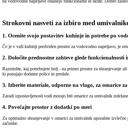
da vodovodne napeljave ostanejo funkcionalne in skrite. Dobro zasnova
Strokovni nasveti za izbiro med umivalni
1. Ocenite svojo postavitev kuhinje in potrebe po vo
Če je v vaši kuhinji predviden prostor za vodovodno napeljavo, je om
2. Določite prednostne zahteve glede funkcionalnosti 
Razmislite, kaj potrebujete bolj - na primer prostor za shranjevanje a
ki ponujajo dodatne police in predale.
3. Izberite materiale, odporne na vlago, za omarice z
Zaradi izpostavljenosti vodi morajo biti omarice za umivalnik izdela
4. Povečajte prostor z dodatki po meri
Za optimalno shranjevanje v omarici za umivalnik uporabite izvlečne p
začimbe.