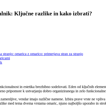
nik: Ključne razlike in kako izbrati?
 stranjo: omarica z omarico: primerjava stran za stranjo
aricami
ik
funkcionalnost in estetika brezhibno sodelovati. Eden od ključnih eleme
eno pripomore k ustvarjanju dobro organiziranega in zelo funkcionalne
zamenljive, vendar imajo različne namene. Izbira prave vrste ne vpliva 
azlike med tema dvema vrstama omaric, njuno najboljšo uporabo in strok