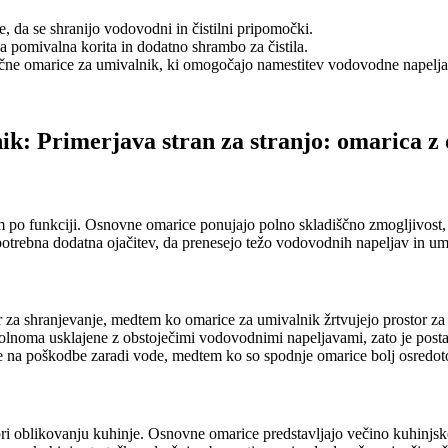
 da se shranijo vodovodni in čistilni pripomočki.
a pomivalna korita in dodatno shrambo za čistila.
ične omarice za umivalnik, ki omogočajo namestitev vodovodne napelja
k: Primerjava stran za stranjo: omarica z 
sem po funkciji. Osnovne omarice ponujajo polno skladiščno zmogljivost
 potrebna dodatna ojačitev, da prenesejo težo vodovodnih napeljav in um
za shranjevanje, medtem ko omarice za umivalnik žrtvujejo prostor za 
lnoma usklajene z obstoječimi vodovodnimi napeljavami, zato je posta
 na poškodbe zaradi vode, medtem ko so spodnje omarice bolj osredoto
oblikovanju kuhinje. Osnovne omarice predstavljajo večino kuhinjskeg