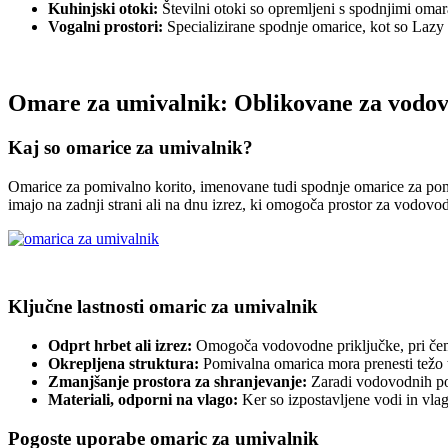
Kuhinjski otoki:
Številni otoki so opremljeni s spodnjimi omar
Vogalni prostori:
Specializirane spodnje omarice, kot so Lazy 
Omare za umivalnik: Oblikovane za vodovo
Kaj so omarice za umivalnik?
Omarice za pomivalno korito, imenovane tudi spodnje omarice za pomi
imajo na zadnji strani ali na dnu izrez, ki omogoča prostor za vodovo
Ključne lastnosti omaric za umivalnik
Odprt hrbet ali izrez:
Omogoča vodovodne priključke, pri čeme
Okrepljena struktura:
Pomivalna omarica mora prenesti težo 
Zmanjšanje prostora za shranjevanje:
Zaradi vodovodnih pos
Materiali, odporni na vlago:
Ker so izpostavljene vodi in vla
Pogoste uporabe omaric za umivalnik