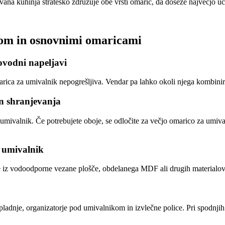
na kuhinja strateško združuje obe vrsti omaric, da doseže največjo uči
kom in osnovnimi omaricami
dovodni napeljavi
arica za umivalnik nepogrešljiva. Vendar pa lahko okoli njega kombinir
in shranjevanja
li umivalnik. Če potrebujete oboje, se odločite za večjo omarico za umiv
a umivalnik
ne iz vodoodporne vezane plošče, obdelanega MDF ali drugih materialov, 
ladnje, organizatorje pod umivalnikom in izvlečne police. Pri spodnjih 