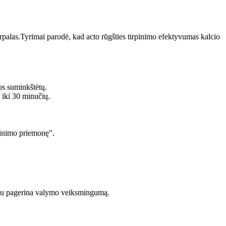
tirpalas.Tyrimai parodė, kad acto rūgšties tirpinimo efektyvumas kalcio
os suminkštėtų.
 iki 30 minučių.
linimo priemonę".
kartu pagerina valymo veiksmingumą.