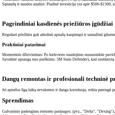
Sąnaudų ir naudos analizė: Pradinė investicija yra apie $500-$1500, tač
Pagrindiniai kasdienės priežiūros įgūdžiai
Reguliari priežiūra gali atitolinti apnašų kaupimąsi ir sumažinti gilu
Praktiniai patarimai
Momentinis džiovinimas: Po kiekvieno naudojimo nusausinkite pavirši
Savaitinė apsauga nuo purškimo: 3M Stain Defender), kad susidarytų 
Dangų remontas ir profesionali techninė p
Jei apnašos ilgą laiką nevalomos ir danga koroduoja, reikia parengti 
Sprendimas
Galvaninio padengimo remonto paslaugos: (pvz., "Delta", "Dexing"), 