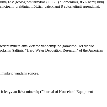
efektyvumą.JAV geologinės tarnybos (USGS) duomenimis, 85% namų ūkių
cipai ir praktiniai įgūdžiai, pateikiami 8 autoritetingi sprendimai,
usėdant mineralams kietame vandenyje po garavimo.Dėl didelio
sluoksnis (šaltinis: "Hard Water Deposition Research" of the American
ei minkšto vandens zonose.
uo ir lengviau lieka mineralų ("Journal of Household Equipment