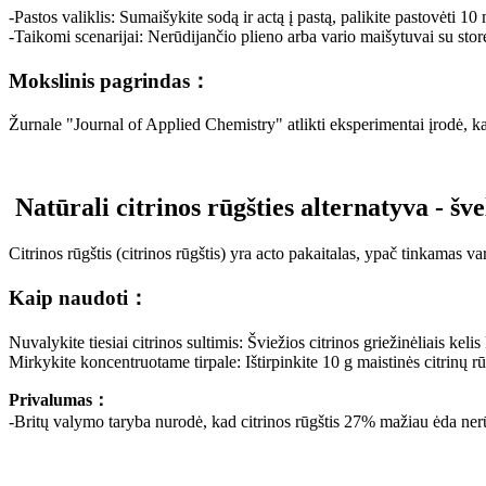
-Pastos valiklis: Sumaišykite sodą ir actą į pastą, palikite pastovėti 10
-Taikomi scenarijai: Nerūdijančio plieno arba vario maišytuvai su sto
Mokslinis pagrindas：
Žurnale "Journal of Applied Chemistry" atlikti eksperimentai įrodė, ka
Natūrali citrinos rūgšties alternatyva - šv
Citrinos rūgštis (citrinos rūgštis) yra acto pakaitalas, ypač tinkamas v
Kaip naudoti：
Nuvalykite tiesiai citrinos sultimis: Šviežios citrinos griežinėliais kelis 
Mirkykite koncentruotame tirpale: Ištirpinkite 10 g maistinės citrinų r
Privalumas：
-Britų valymo taryba nurodė, kad citrinos rūgštis 27% mažiau ėda nerūd