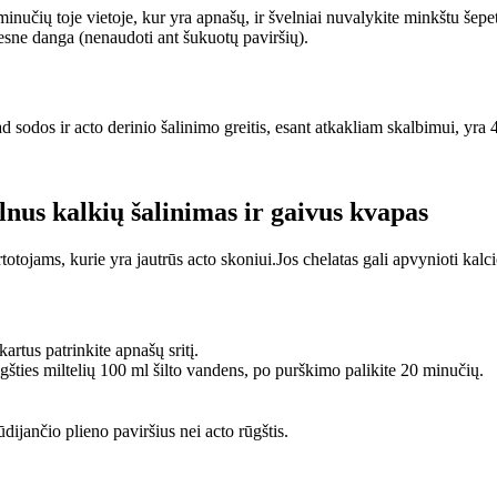
 minučių toje vietoje, kur yra apnašų, ir švelniai nuvalykite minkštu šepet
resne danga (nenaudoti ant šukuotų paviršių).
d sodos ir acto derinio šalinimo greitis, esant atkakliam skalbimui, yra
elnus kalkių šalinimas ir gaivus kvapas
artotojams, kurie yra jautrūs acto skoniui.Jos chelatas gali apvynioti kal
kartus patrinkite apnašų sritį.
ūgšties miltelių 100 ml šilto vandens, po purškimo palikite 20 minučių.
ijančio plieno paviršius nei acto rūgštis.