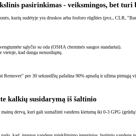
linis pasirinkimas - veiksmingos, bet turi 
onės, kurių sudėtyje yra druskos arba fosforo rūgšties (pvz., CLR, "Bar 
išvengtumėte sąlyčio su oda (OSHA cheminės saugos standartai).
 vietoje, kad danga nenusiluptų.
emover" per 30 sekundžių pašalina 90% apnašų ir užima pirmąją viet
e kalkių susidarymą iš šaltinio
 mainų dervą, kuri gali sumažinti vandens kietumą iki 0-3 GPG (grūdų/
 rodo, kad, įrengus vandens minkštinimo įrenginius, buitinių vanden