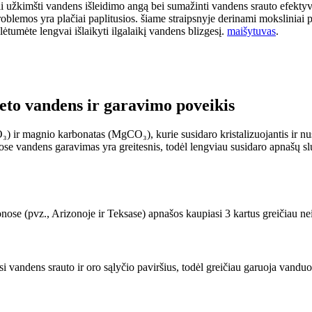
r gali užkimšti vandens išleidimo angą bei sumažinti vandens srauto 
lemos yra plačiai paplitusios. šiame straipsnyje derinami moksliniai prin
lėtumėte lengvai išlaikyti ilgalaikį vandens blizgesį.
maišytuvas
.
eto vandens ir garavimo poveikis
) ir magnio karbonatas (MgCO₃), kurie susidaro kristalizuojantis ir n
uose vandens garavimas yra greitesnis, todėl lengviau susidaro apnašų 
se (pvz., Arizonoje ir Teksase) apnašos kaupiasi 3 kartus greičiau n
si vandens srauto ir oro sąlyčio paviršius, todėl greičiau garuoja vand