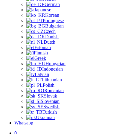
German
Japanese
Korean
Portuguese
Bulgarian
Czech
Danish
Dutch
Estonian
Finnish
Greek
Hungarian
Indonesian
Latvian
Lithuanian
Polish
Romanian
Slovak
Slovenian
Swedish
Turkish
Ukrainian
Whatsapp
0