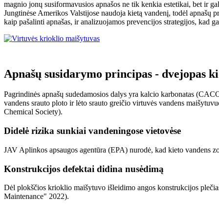
magnio jonų susiformavusios apnašos ne tik kenkia estetikai, bet i
Jungtinėse Amerikos Valstijose naudoja kietą vandenį, todėl apnašų prob
kaip pašalinti apnašas, ir analizuojamos prevencijos strategijos, kad ga
Apnašų susidarymo principas - dvejopas ki
Pagrindinės apnašų sudedamosios dalys yra kalcio karbonatas (CACO₃
vandens srauto ploto ir lėto srauto greičio virtuvės vandens maišytuv
Chemical Society).
Didelė rizika sunkiai vandeningose vietovėse
JAV Aplinkos apsaugos agentūra (EPA) nurodė, kad kieto vandens zono
Konstrukcijos defektai didina nusėdimą
Dėl plokščios krioklio maišytuvo išleidimo angos konstrukcijos plečia
Maintenance" 2022).