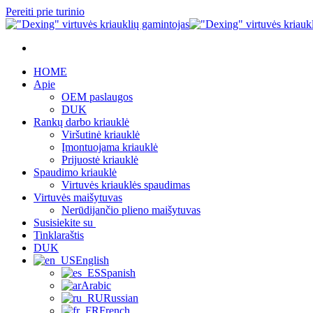
Pereiti prie turinio
HOME
Apie
OEM paslaugos
DUK
Rankų darbo kriauklė
Viršutinė kriauklė
Įmontuojama kriauklė
Prijuostė kriauklė
Spaudimo kriauklė
Virtuvės kriauklės spaudimas
Virtuvės maišytuvas
Nerūdijančio plieno maišytuvas
Susisiekite su
Tinklaraštis
DUK
English
Spanish
Arabic
Russian
French