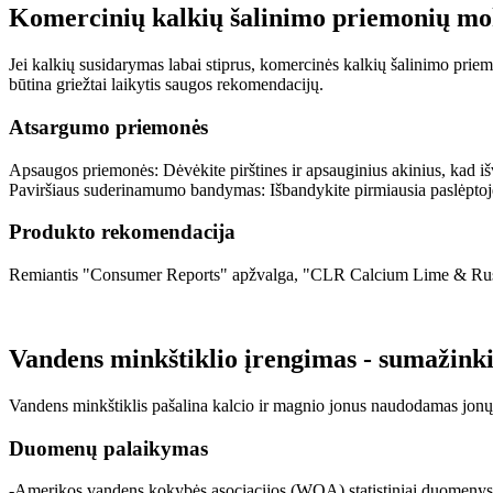
Komercinių kalkių šalinimo priemonių moks
Jei kalkių susidarymas labai stiprus, komercinės kalkių šalinimo priem
būtina griežtai laikytis saugos rekomendacijų.
Atsargumo priemonės
Apsaugos priemonės: Dėvėkite pirštines ir apsauginius akinius, kad 
Paviršiaus suderinamumo bandymas: Išbandykite pirmiausia paslėptoje
Produkto rekomendacija
Remiantis "Consumer Reports" apžvalga, "CLR Calcium Lime & Rust R
Vandens minkštiklio įrengimas - sumažinkit
Vandens minkštiklis pašalina kalcio ir magnio jonus naudodamas jonų
Duomenų palaikymas
-Amerikos vandens kokybės asociacijos (WQA) statistiniai duomenys