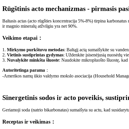
Rūgštinis acto mechanizmas - pirmasis pas
Baltasis actas (acto rūgšties koncentracija 5%-8%) tirpina karbonatus n
ir magnio mineralų atžvilgiu yra net 90%.
Veikimo etapai：
1.
Mirkymo purkštuvu metodas
: Baltąjį actą sumaišykite su vande
2.
Vietinis sustiprintas gydymas
: Uždenkite įsisenėjusią nuosėdų vie
3.
Nuvalykite minkšta šluoste
: Naudokite mikropluošto šluostę, kad
Autoritetinga parama
：
-Amerikos namų ūkio valdymo mokslo asociacija (Household Manageme
Sinergetinis sodos ir acto poveikis, sustip
Geriamoji soda (natrio bikarbonatas) sumaišyta su actu, kad susidaryt
Receptas ir veikimas：