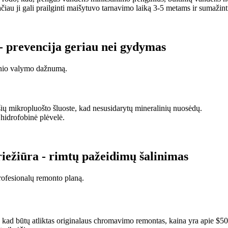
iau ji gali prailginti maišytuvo tarnavimo laiką 3-5 metams ir sumažinti 
 - prevencija geriau nei gydymas
minio valymo dažnumą.
ų mikropluošto šluoste, kad nesusidarytų mineralinių nuosėdų.
hidrofobinė plėvelė.
riežiūra - rimtų pažeidimų šalinimas
profesionalų remonto planą.
kad būtų atliktas originalaus chromavimo remontas, kaina yra apie $5