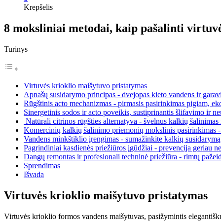
Krepšelis
8 moksliniai metodai, kaip pašalinti virtu
Turinys
Virtuvės krioklio maišytuvo pristatymas
Apnašų susidarymo principas - dvejopas kieto vandens ir gara
Rūgštinis acto mechanizmas - pirmasis pasirinkimas pigiam, ek
Sinergetinis sodos ir acto poveikis, sustiprinantis šlifavimo ir 
Natūrali citrinos rūgšties alternatyva - švelnus kalkių šalinimas
Komercinių kalkių šalinimo priemonių mokslinis pasirinkimas - 
Vandens minkštiklio įrengimas - sumažinkite kalkių susidarymą i
Pagrindiniai kasdienės priežiūros įgūdžiai - prevencija geriau 
Dangų remontas ir profesionali techninė priežiūra - rimtų pažei
Sprendimas
Išvada
Virtuvės krioklio maišytuvo pristatymas
Virtuvės krioklio formos vandens maišytuvas, pasižymintis elegantišku