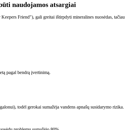
būti naudojamos atsargiai
Keepers Friend"), gali greitai ištirpdyti mineralines nuosėdas, tačiau
ą pagal bendrą įvertinimą.
galonui), todėl gerokai sumažėja vandens apnašų susidarymo rizika.
s nuosėdų problemų sumažėjo 80%.