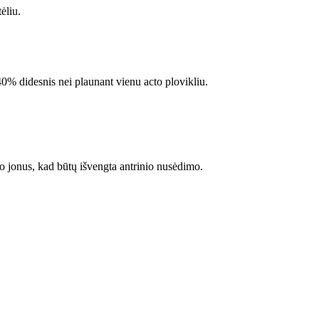
ėliu.
 40% didesnis nei plaunant vienu acto plovikliu.
cio jonus, kad būtų išvengta antrinio nusėdimo.