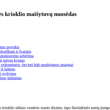
vės krioklio maišytuvų nuosėdas
vimo poveikis
ologiškam ir švariam
neutralizavimo gebėjimą
 ir gaivus kvapas
veiksmingos, bet turi būti naudojamos atsargiai
š šaltinio
nei gydymas
dimų šalinimas
 krioklio stiliaus vandens srauto dizainu, tapo šiuolaikinės namų įrango