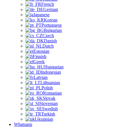
French
German
Japanese
Korean
Portuguese
Bulgarian
Czech
Danish
Dutch
Estonian
Finnish
Greek
Hungarian
Indonesian
Latvian
Lithuanian
Polish
Romanian
Slovak
Slovenian
Swedish
Turkish
Ukrainian
Whatsapp