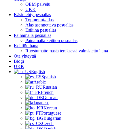
OEM-palvelu
UKK
Käsintehty pesuallas
Topmount-allas
Alas asennettava pesuallas
Esiliina pesuallas
Painamalla pesuallas
Painamalla keittiön pesuallas
Keittiön hana
Ruostumattomasta teräksestä valmistettu hana
Ota yhteyttä
Blogi
UKK
English
Spanish
Arabic
Russian
French
German
Japanese
Korean
Portuguese
Bulgarian
Czech
Danish