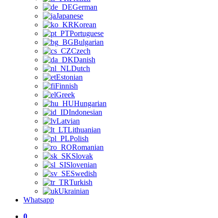
German
Japanese
Korean
Portuguese
Bulgarian
Czech
Danish
Dutch
Estonian
Finnish
Greek
Hungarian
Indonesian
Latvian
Lithuanian
Polish
Romanian
Slovak
Slovenian
Swedish
Turkish
Ukrainian
Whatsapp
0