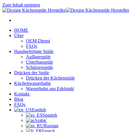
Zum Inhalt springen
HOME
Über
OEM-Dienst
FAQs
Handgefertigte Spüle
Auflagespüle
Unterbauspüle
Schürzenspüle
Drücken der Spüle
Drücken der Küchenspüle
Küchenwasserhahn
Wasserhahn aus Edelstahl
Kontakt
Blog
FAQs
English
Spanish
Arabic
Russian
French