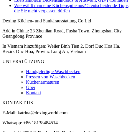
Edelstahlblech Dickenstandards & Auswahl: GB/T-Leitfaden
Wie wählt man eine Küchenspüle aus? 5 entscheidende Tipps,
die Sie nicht verpassen dürfen
Dexing Küchen- und Sanitärausstattung Co.Ltd
Add in China: 23 Zhenlian Road, Fusha Town, Zhongshan City,
Guangdong Province
In Vietnam hinzufügen: Weiler Binh Tien 2, Dorf Duc Hoa Ha,
Bezirk Duc Hoa, Provinz Long An, Vietnam
UNTERSTÜTZUNG
Handgefertigte Waschbecken
Pressen von Waschbecken
Küchenarmaturen
Über
Kontakt
KONTAKT US
E-Mail:
katrina@dexingworld.com
Whatsapp: +86 18138484514