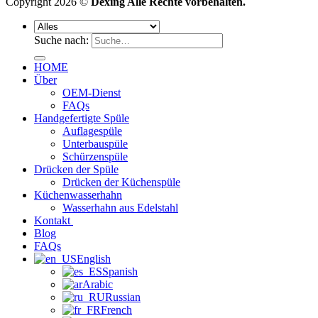
Copyright 2026 ©
Dexing Alle Rechte vorbehalten.
Suche nach:
HOME
Über
OEM-Dienst
FAQs
Handgefertigte Spüle
Auflagespüle
Unterbauspüle
Schürzenspüle
Drücken der Spüle
Drücken der Küchenspüle
Küchenwasserhahn
Wasserhahn aus Edelstahl
Kontakt
Blog
FAQs
English
Spanish
Arabic
Russian
French