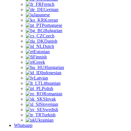
French
German
Japanese
Korean
Portuguese
Bulgarian
Czech
Danish
Dutch
Estonian
Finnish
Greek
Hungarian
Indonesian
Latvian
Lithuanian
Polish
Romanian
Slovak
Slovenian
Swedish
Turkish
Ukrainian
Whatsapp