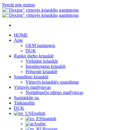
Pereiti prie turinio
HOME
Apie
OEM paslaugos
DUK
Rankų darbo kriauklė
Viršutinė kriauklė
Įmontuojama kriauklė
Prijuostė kriauklė
Spaudimo kriauklė
Virtuvės kriauklės spaudimas
Virtuvės maišytuvas
Nerūdijančio plieno maišytuvas
Susisiekite su
Tinklaraštis
DUK
English
Spanish
Arabic
Russian