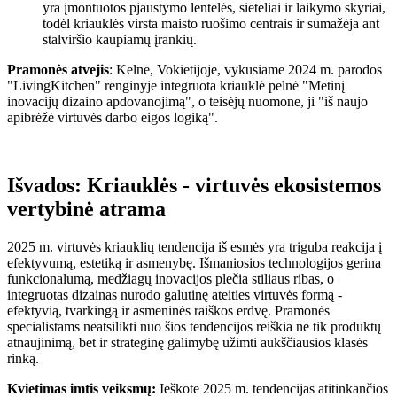
yra įmontuotos pjaustymo lentelės, sieteliai ir laikymo skyriai,
todėl kriauklės virsta maisto ruošimo centrais ir sumažėja ant
stalviršio kaupiamų įrankių.
Pramonės atvejis
: Kelne, Vokietijoje, vykusiame 2024 m. parodos
"LivingKitchen" renginyje integruota kriauklė pelnė "Metinį
inovacijų dizaino apdovanojimą", o teisėjų nuomone, ji "iš naujo
apibrėžė virtuvės darbo eigos logiką".
Išvados: Kriauklės - virtuvės ekosistemos
vertybinė atrama
2025 m. virtuvės kriauklių tendencija iš esmės yra triguba reakcija į
efektyvumą, estetiką ir asmenybę. Išmaniosios technologijos gerina
funkcionalumą, medžiagų inovacijos plečia stiliaus ribas, o
integruotas dizainas nurodo galutinę ateities virtuvės formą -
efektyvią, tvarkingą ir asmeninės raiškos erdvę. Pramonės
specialistams neatsilikti nuo šios tendencijos reiškia ne tik produktų
atnaujinimą, bet ir strateginę galimybę užimti aukščiausios klasės
rinką.
Kvietimas imtis veiksmų:
Ieškote 2025 m. tendencijas atitinkančios