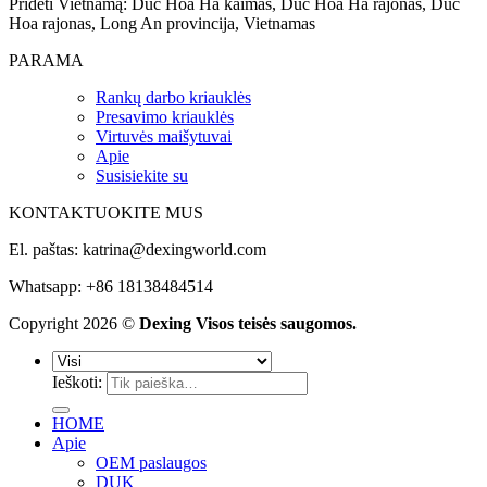
Pridėti Vietnamą: Duc Hoa Ha kaimas, Duc Hoa Ha rajonas, Duc
Hoa rajonas, Long An provincija, Vietnamas
PARAMA
Rankų darbo kriauklės
Presavimo kriauklės
Virtuvės maišytuvai
Apie
Susisiekite su
KONTAKTUOKITE MUS
El. paštas:
katrina@dexingworld.com
Whatsapp: +86 18138484514
Copyright 2026 ©
Dexing Visos teisės saugomos.
Ieškoti:
HOME
Apie
OEM paslaugos
DUK