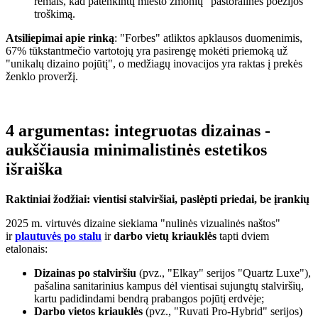
rėmais, kad patenkintų miesto žmonių "pastoralinės poezijos"
troškimą.
Atsiliepimai apie rinką
: "Forbes" atliktos apklausos duomenimis,
67% tūkstantmečio vartotojų yra pasirengę mokėti priemoką už
"unikalų dizaino pojūtį", o medžiagų inovacijos yra raktas į prekės
ženklo proveržį.
4 argumentas: integruotas dizainas -
aukščiausia minimalistinės estetikos
išraiška
Raktiniai žodžiai: vientisi stalviršiai, paslėpti priedai, be įrankių
2025 m. virtuvės dizaine siekiama "nulinės vizualinės naštos"
ir
plautuvės po stalu
ir
darbo vietų kriauklės
tapti dviem
etalonais:
Dizainas po stalviršiu
(pvz., "Elkay" serijos "Quartz Luxe"),
pašalina sanitarinius kampus dėl vientisai sujungtų stalviršių,
kartu padidindami bendrą prabangos pojūtį erdvėje;
Darbo vietos kriauklės
(pvz., "Ruvati Pro-Hybrid" serijos)