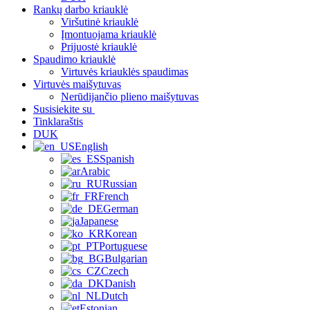
Rankų darbo kriauklė
Viršutinė kriauklė
Įmontuojama kriauklė
Prijuostė kriauklė
Spaudimo kriauklė
Virtuvės kriauklės spaudimas
Virtuvės maišytuvas
Nerūdijančio plieno maišytuvas
Susisiekite su
Tinklaraštis
DUK
English
Spanish
Arabic
Russian
French
German
Japanese
Korean
Portuguese
Bulgarian
Czech
Danish
Dutch
Estonian