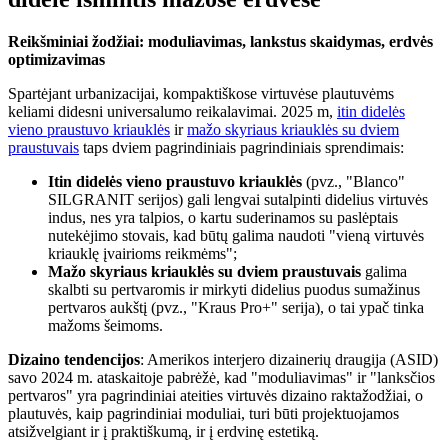
Reikšminiai žodžiai: moduliavimas, lankstus skaidymas, erdvės
optimizavimas
Spartėjant urbanizacijai, kompaktiškose virtuvėse plautuvėms
keliami didesni universalumo reikalavimai. 2025 m,
itin didelės
vieno praustuvo kriauklės
ir
mažo skyriaus kriauklės su dviem
praustuvais
taps dviem pagrindiniais pagrindiniais sprendimais:
Itin didelės vieno praustuvo kriauklės
(pvz., "Blanco"
SILGRANIT serijos) gali lengvai sutalpinti didelius virtuvės
indus, nes yra talpios, o kartu suderinamos su paslėptais
nutekėjimo stovais, kad būtų galima naudoti "vieną virtuvės
kriauklę įvairioms reikmėms";
Mažo skyriaus kriauklės su dviem praustuvais
galima
skalbti su pertvaromis ir mirkyti didelius puodus sumažinus
pertvaros aukštį (pvz., "Kraus Pro+" serija), o tai ypač tinka
mažoms šeimoms.
Dizaino tendencijos
: Amerikos interjero dizainerių draugija (ASID)
savo 2024 m. ataskaitoje pabrėžė, kad "moduliavimas" ir "lanksčios
pertvaros" yra pagrindiniai ateities virtuvės dizaino raktažodžiai, o
plautuvės, kaip pagrindiniai moduliai, turi būti projektuojamos
atsižvelgiant ir į praktiškumą, ir į erdvinę estetiką.