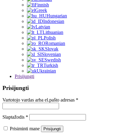
Finnish
Greek
Hungarian
Indonesian
Latvian
Lithuanian
Polish
Romanian
Slovak
Slovenian
Swedish
Turkish
Ukrainian
Prisijungti
Prisijungti
Vartotojo vardas arba el.pašto adresas
*
Slaptažodis
*
Prisiminti mane
Prisijungti