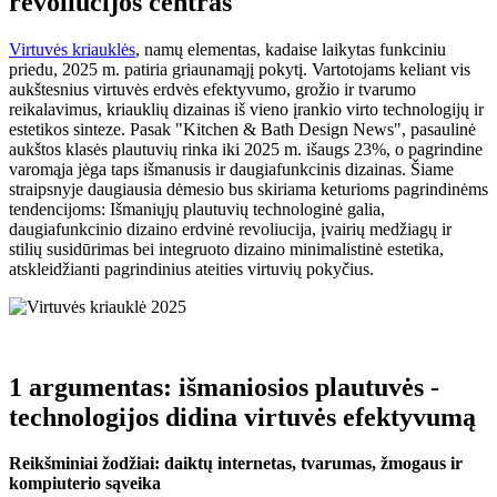
revoliucijos centras
Virtuvės kriauklės
, namų elementas, kadaise laikytas funkciniu
priedu, 2025 m. patiria griaunamąjį pokytį. Vartotojams keliant vis
aukštesnius virtuvės erdvės efektyvumo, grožio ir tvarumo
reikalavimus, kriauklių dizainas iš vieno įrankio virto technologijų ir
estetikos sinteze. Pasak "Kitchen & Bath Design News", pasaulinė
aukštos klasės plautuvių rinka iki 2025 m. išaugs 23%, o pagrindine
varomąja jėga taps išmanusis ir daugiafunkcinis dizainas. Šiame
straipsnyje daugiausia dėmesio bus skiriama keturioms pagrindinėms
tendencijoms: Išmaniųjų plautuvių technologinė galia,
daugiafunkcinio dizaino erdvinė revoliucija, įvairių medžiagų ir
stilių susidūrimas bei integruoto dizaino minimalistinė estetika,
atskleidžianti pagrindinius ateities virtuvių pokyčius.
1 argumentas: išmaniosios plautuvės -
technologijos didina virtuvės efektyvumą
Reikšminiai žodžiai: daiktų internetas, tvarumas, žmogaus ir
kompiuterio sąveika