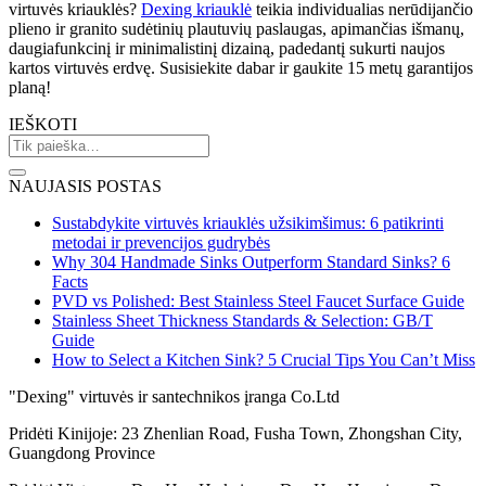
virtuvės kriauklės?
Dexing kriauklė
teikia individualias nerūdijančio
plieno ir granito sudėtinių plautuvių paslaugas, apimančias išmanų,
daugiafunkcinį ir minimalistinį dizainą, padedantį sukurti naujos
kartos virtuvės erdvę. Susisiekite dabar ir gaukite 15 metų garantijos
planą!
IEŠKOTI
NAUJASIS POSTAS
Sustabdykite virtuvės kriauklės užsikimšimus: 6 patikrinti
metodai ir prevencijos gudrybės
Why 304 Handmade Sinks Outperform Standard Sinks? 6
Facts
PVD vs Polished: Best Stainless Steel Faucet Surface Guide
Stainless Sheet Thickness Standards & Selection: GB/T
Guide
How to Select a Kitchen Sink? 5 Crucial Tips You Can’t Miss
"Dexing" virtuvės ir santechnikos įranga Co.Ltd
Pridėti Kinijoje: 23 Zhenlian Road, Fusha Town, Zhongshan City,
Guangdong Province