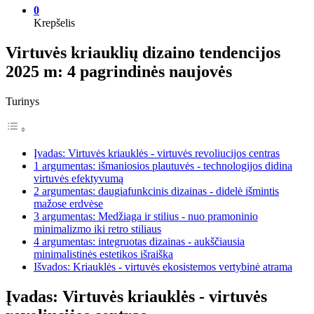
0
Krepšelis
Virtuvės kriauklių dizaino tendencijos
2025 m: 4 pagrindinės naujovės
Turinys
Įvadas: Virtuvės kriauklės - virtuvės revoliucijos centras
1 argumentas: išmaniosios plautuvės - technologijos didina
virtuvės efektyvumą
2 argumentas: daugiafunkcinis dizainas - didelė išmintis
mažose erdvėse
3 argumentas: Medžiaga ir stilius - nuo pramoninio
minimalizmo iki retro stiliaus
4 argumentas: integruotas dizainas - aukščiausia
minimalistinės estetikos išraiška
Išvados: Kriauklės - virtuvės ekosistemos vertybinė atrama
Įvadas: Virtuvės kriauklės - virtuvės