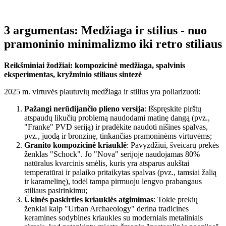
3 argumentas: Medžiaga ir stilius - nuo
pramoninio minimalizmo iki retro stiliaus
Reikšminiai žodžiai: kompozicinė medžiaga, spalvinis
eksperimentas, kryžminio stiliaus sintezė
2025 m. virtuvės plautuvių medžiaga ir stilius yra poliarizuoti:
Pažangi nerūdijančio plieno versija
: Išspręskite pirštų
atspaudų likučių problemą naudodami matinę dangą (pvz.,
"Franke" PVD seriją) ir pradėkite naudoti nišines spalvas,
pvz., juodą ir bronzinę, tinkančias pramoninėms virtuvėms;
Granito kompozicinė kriauklė
: Pavyzdžiui, šveicarų prekės
ženklas "Schock". Jo "Nova" serijoje naudojamas 80%
natūralus kvarcinis smėlis, kuris yra atsparus aukštai
temperatūrai ir palaiko pritaikytas spalvas (pvz., tamsiai žalią
ir karamelinę), todėl tampa pirmuoju lengvo prabangaus
stiliaus pasirinkimu;
Ūkinės paskirties kriauklės atgimimas
: Tokie prekių
ženklai kaip "Urban Archaeology" derina tradicines
keramines sodybines kriaukles su moderniais metaliniais