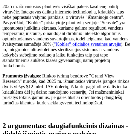
2025 m. išmaniosios plautuvės visiškai pakeis kasdienę patirtį
virtuvėje. Integravus daiktų interneto technologiją, kriauklės taps
nebe paprastais valymo įrankiais, o virtuvės "išmaniuoju centru".
Pavyzdžiui, "Kohler" pristatytoje plautuvių serijoje "Sensate" yra
įmontuotas jutiklinis ekranas, kuriame galima reguliuoti vandens
temperatūrą ir srautą, o naudojant dirbtinio intelekto algoritmus
optimizuojamas vandens suvartojimas, todėl teigiama, kad vandens
švaistymas sumažėja 30% (
"Kohler" oficialios svetainės atvejis
). Be
to, integruotos ultravioletinės sterilizacijos sistemos ir vandens
kokybės stebėjimo realiuoju laiku funkcijos taip pat tapo
standartinėmis aukštos klasės gyvenamųjų namų projektų
funkcijomis.
Pramonės įžvalgos
: Rinkos tyrimų bendrovė "Grand View
Research" nurodė, kad 2025 m. išmaniosios virtuvės įrangos rinkos
dydis viršys $12 mlrd. JAV dolerių, iš kurių pagrindinė dalis tenka
kriauklėms dėl jų dažno naudojimo scenarijų. Jei mažmenininkai
pristatys tokius gaminius, jie galės tiksliai orientuotis į daug lėšų
turinčius klientus, kurie siekia gyventi technologiškai.
2 argumentas: daugiafunkcinis dizainas -
didelė išmintis mažose erdvėse